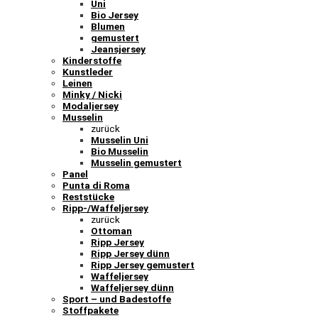
Uni
Bio Jersey
Blumen
gemustert
Jeansjersey
Kinderstoffe
Kunstleder
Leinen
Minky / Nicki
Modaljersey
Musselin
zurück
Musselin Uni
Bio Musselin
Musselin gemustert
Panel
Punta di Roma
Reststücke
Ripp-/Waffeljersey
zurück
Ottoman
Ripp Jersey
Ripp Jersey dünn
Ripp Jersey gemustert
Waffeljersey
Waffeljersey dünn
Sport – und Badestoffe
Stoffpakete