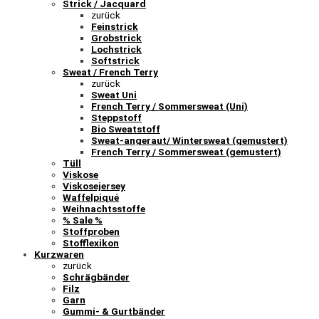
Strick / Jacquard
zurück
Feinstrick
Grobstrick
Lochstrick
Softstrick
Sweat / French Terry
zurück
Sweat Uni
French Terry / Sommersweat (Uni)
Steppstoff
Bio Sweatstoff
Sweat-angeraut/ Wintersweat (gemustert)
French Terry / Sommersweat (gemustert)
Tüll
Viskose
Viskosejersey
Waffelpiqué
Weihnachtsstoffe
% Sale %
Stoffproben
Stofflexikon
Kurzwaren
zurück
Schrägbänder
Filz
Garn
Gummi- & Gurtbänder