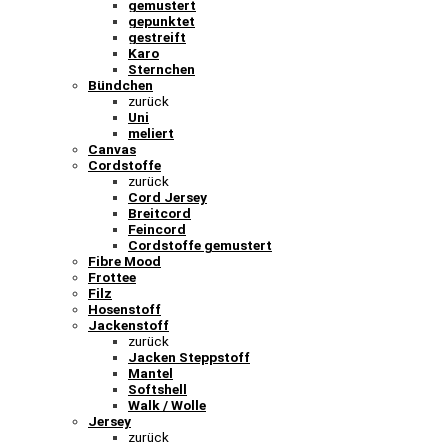
gemustert
gepunktet
gestreift
Karo
Sternchen
Bündchen
zurück
Uni
meliert
Canvas
Cordstoffe
zurück
Cord Jersey
Breitcord
Feincord
Cordstoffe gemustert
Fibre Mood
Frottee
Filz
Hosenstoff
Jackenstoff
zurück
Jacken Steppstoff
Mantel
Softshell
Walk / Wolle
Jersey
zurück