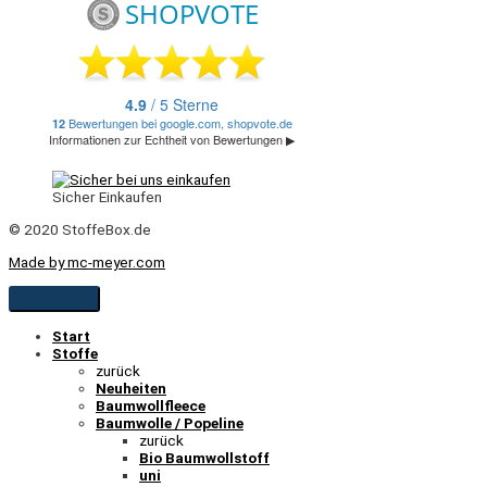
Sicher Einkaufen
© 2020 StoffeBox.de
Made by mc-meyer.com
Start
Stoffe
zurück
Neuheiten
Baumwollfleece
Baumwolle / Popeline
zurück
Bio Baumwollstoff
uni