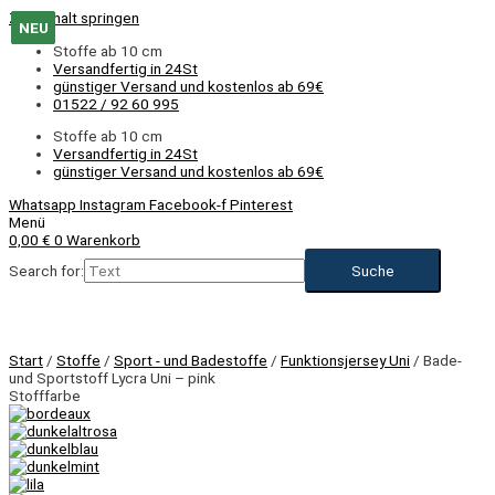
Zum Inhalt springen
NEU
NEU
NEU
NEU
NEU
NEU
Stoffe ab 10 cm
Versandfertig in 24St
günstiger Versand und kostenlos ab 69€
01522 / 92 60 995
Stoffe ab 10 cm
Versandfertig in 24St
günstiger Versand und kostenlos ab 69€
Whatsapp
Instagram
Facebook-f
Pinterest
Menü
0,00
€
0
Warenkorb
Search for:
NEU
Start
/
Stoffe
/
Sport - und Badestoffe
/
Funktionsjersey Uni
/ Bade-
und Sportstoff Lycra Uni – pink
Stofffarbe