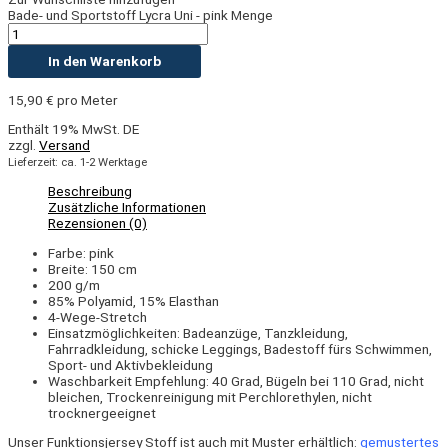
Bade- und Sportstoff Lycra Uni - pink Menge
In den Warenkorb
15,90
€
pro Meter
Enthält 19% MwSt. DE
zzgl.
Versand
Lieferzeit: ca. 1-2 Werktage
Beschreibung
Zusätzliche Informationen
Rezensionen (0)
Farbe: pink
Breite: 150 cm
200 g/m
85% Polyamid, 15% Elasthan
4-Wege-Stretch
Einsatzmöglichkeiten: Badeanzüge, Tanzkleidung,
Fahrradkleidung, schicke Leggings, Badestoff fürs Schwimmen,
Sport- und Aktivbekleidung
Waschbarkeit Empfehlung: 40 Grad, Bügeln bei 110 Grad, nicht
bleichen, Trockenreinigung mit Perchlorethylen, nicht
trocknergeeignet
Unser Funktionsjersey Stoff ist auch mit Muster erhältlich:
gemustertes