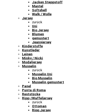
Jacken Steppstoff
Mantel
Softshell
Walk / Wolle
Jersey
zurück
Uni
Bio Jersey
Blumen
gemustert
Jeansjersey
Kinderstoffe
Kunstleder
Leinen
Minky / Nicki
Modaljersey
Musselin
zurück
Musselin Uni
Bio Musselin
Musselin gemustert
Panel
Punta di Roma
Reststücke
Ripp-/Waffeljersey
zurück
Ottoman
Ripp Jersey