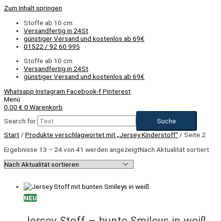
Zum Inhalt springen
Stoffe ab 10 cm
Versandfertig in 24St
günstiger Versand und kostenlos ab 69€
01522 / 92 60 995
Stoffe ab 10 cm
Versandfertig in 24St
günstiger Versand und kostenlos ab 69€
Whatsapp
Instagram
Facebook-f
Pinterest
Menü
0,00
€
0
Warenkorb
Search for:
Start
/
Produkte verschlagwortet mit „Jersey Kinderstoff“
/ Seite 2
Ergebnisse 13 – 24 von 41 werden angezeigt
Nach Aktualität sortiert
NEU
Jersey Stoff – bunte Smileys in weiß