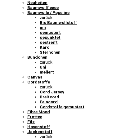
Neuheiten
Baumwollfleece
Baumwolle / Popeline
zurück
Bio Baumwollstoff
uni
gemustert
gepunktet
gestreift
Karo
Sternchen
Bündchen
zurück
Uni
meliert
Canvas
Cordstoffe
zurück
Cord Jersey
Breitcord
Feincord
Cordstoffe gemustert
Fibre Mood
Frottee
Filz
Hosenstoff
Jackenstoff
zurück