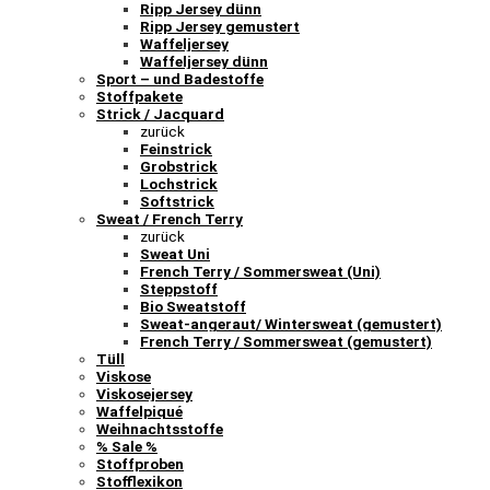
Ripp Jersey dünn
Ripp Jersey gemustert
Waffeljersey
Waffeljersey dünn
Sport – und Badestoffe
Stoffpakete
Strick / Jacquard
zurück
Feinstrick
Grobstrick
Lochstrick
Softstrick
Sweat / French Terry
zurück
Sweat Uni
French Terry / Sommersweat (Uni)
Steppstoff
Bio Sweatstoff
Sweat-angeraut/ Wintersweat (gemustert)
French Terry / Sommersweat (gemustert)
Tüll
Viskose
Viskosejersey
Waffelpiqué
Weihnachtsstoffe
% Sale %
Stoffproben
Stofflexikon