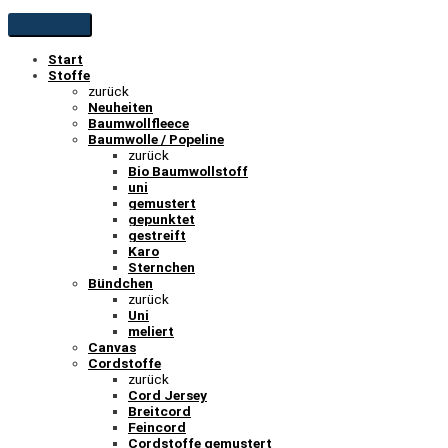
Start
Stoffe
zurück
Neuheiten
Baumwollfleece
Baumwolle / Popeline
zurück
Bio Baumwollstoff
uni
gemustert
gepunktet
gestreift
Karo
Sternchen
Bündchen
zurück
Uni
meliert
Canvas
Cordstoffe
zurück
Cord Jersey
Breitcord
Feincord
Cordstoffe gemustert