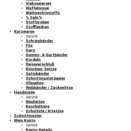
Viskosejersey
Waffelpiqué
Weihnachtsstoffe
% Sale %
Stoffproben
Stofflexikon
Kurzwaren
zurück
Schrägbänder
Filz
Garn
Gummi- & Gurtbänder
Kordeln
Reissverschluß
Rüschen/ Spitze
Satinbänder
Schnittmusterpapier
Vlieseline
Webbänder / Zackenlitze
Handmade
zurück
Neuheiten
Kuscheltiere
Schultüte / Kitatüte
Schnittmuster
Mein Konto
zurück
Konto-Details