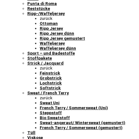
Punta di Roma
Reststücke
Ripp-/Waffeljersey
zurück
Ottoman
Ripp Jersey
Ripp Jersey dünn
Ripp Jersey gemustert
Waffeljersey
Waffeljersey dünn
Sport – und Badestoffe
Stoffpakete
Strick / Jacquard
zurück
Feinstrick
Grobstrick
Lochstrick
Softstrick
Sweat / French Terry
zurück
Sweat Uni
French Terry / Sommersweat (Uni)
Steppstoff
Bio Sweatstoff
Sweat-angeraut/ Wintersweat (gemustert)
French Terry / Sommersweat (gemustert)
Tüll
Viskose