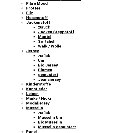
Fibre Mood
Frottee
Filz
Hosenstoff
Jackenstoff
zurück
Jacken Steppstoff
Mantel
Softshell
Walk / Wolle
Jersey
zurück
Uni
Bio Jersey
Blumen
gemustert
Jeansjersey
Kinderstoffe
Kunstleder
Leinen
Minky / Nicki
Modaljersey
Musselin
zurück
Musselin Uni
Bio Musselin
Musselin gemustert
Panel