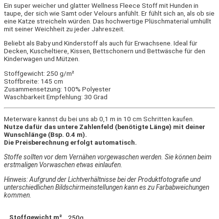
Ein super weicher und glatter Wellness Fleece Stoff mit Hunden in
taupe, der sich wie Samt oder Velours anfühlt. Er fühlt sich an, als ob sie
eine Katze streicheln würden. Das hochwertige Plüschmaterial umhüllt
mit seiner Weichheit zu jeder Jahreszeit.
Beliebt als Baby und Kinderstoff als auch für Erwachsene. Ideal für
Decken, Kuscheltiere, Kissen, Bettschonern und Bettwäsche für den
Kinderwagen und Mützen.
Stoffgewicht: 250 g/m²
Stoffbreite: 145 cm
Zusammensetzung: 100% Polyester
Waschbarkeit Empfehlung: 30 Grad
Meterware kannst du bei uns ab 0,1 m in 10 cm Schritten kaufen.
Nutze dafür das untere Zahlenfeld (benötigte Länge) mit deiner
Wunschlänge (Bsp. 0.4 m).
Die Preisberechnung erfolgt automatisch.
Stoffe sollten vor dem Vernähen vorgewaschen werden. Sie können beim
erstmaligen Vorwaschen etwas einlaufen.
Hinweis: Aufgrund der Lichtverhältnisse bei der Produktfotografie und
unterschiedlichen Bildschirmeinstellungen kann es zu Farbabweichungen
kommen.
Stoffgewicht m²
250g