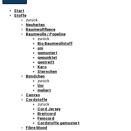
Start
Stoffe
zurück
Neuheiten
Baumwollfleece
Baumwolle / Popeline
zurück
Bio Baumwollstoff
uni
gemustert
gepunktet
gestreift
Karo
Sternchen
Bündchen
zurück
Uni
meliert
Canvas
Cordstoffe
zurück
Cord Jersey
Breitcord
Feincord
Cordstoffe gemustert
Fibre Mood