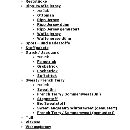
Reststücke
Ripp-/Waffeljersey
zurück
Ottoman
Ripp Jersey
Ripp Jersey dünn
Ripp Jersey gemustert
Waffeljersey
Waffeljersey dünn
Sport – und Badestoffe
Stoffpakete
Strick / Jacquard
zurück
Feinstrick
Grobstrick
Lochstrick
Softstrick
Sweat / French Terry
zurück
Sweat Uni
French Terry / Sommersweat (Uni)
Steppstoff
Bio Sweatstoff
Sweat-angeraut/ Wintersweat (gemustert)
French Terry / Sommersweat (gemustert)
Tüll
Viskose
Viskosejersey