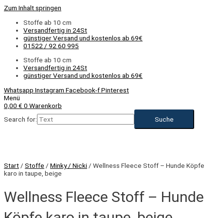
Zum Inhalt springen
Stoffe ab 10 cm
Versandfertig in 24St
günstiger Versand und kostenlos ab 69€
01522 / 92 60 995
Stoffe ab 10 cm
Versandfertig in 24St
günstiger Versand und kostenlos ab 69€
Whatsapp
Instagram
Facebook-f
Pinterest
Menü
0,00
€
0
Warenkorb
Search for:
NEU
Start
/
Stoffe
/
Minky / Nicki
/ Wellness Fleece Stoff – Hunde Köpfe
karo in taupe, beige
Wellness Fleece Stoff – Hunde
Köpfe karo in taupe, beige