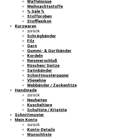
Waffelpiqué
Weihnachtsstoffe
% Sale %
Stoffproben
Stofflexikon
Kurzwaren
zurück
Schrägbänder
Filz
Garn
Gummi- & Gurtbänder
Kordeln
Reissverschluß
Rüschen/ Spitze
Satinbänder
Schnittmusterpapier
Vlieseline
Webbänder / Zackenlitze
Handmade
zurück
Neuheiten
Kuscheltiere
Schultüte / Kitatüte
Schnittmuster
Mein Konto
zurück
Konto-Details
Wunschliste