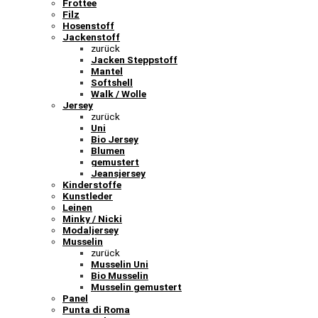
Frottee
Filz
Hosenstoff
Jackenstoff
zurück
Jacken Steppstoff
Mantel
Softshell
Walk / Wolle
Jersey
zurück
Uni
Bio Jersey
Blumen
gemustert
Jeansjersey
Kinderstoffe
Kunstleder
Leinen
Minky / Nicki
Modaljersey
Musselin
zurück
Musselin Uni
Bio Musselin
Musselin gemustert
Panel
Punta di Roma