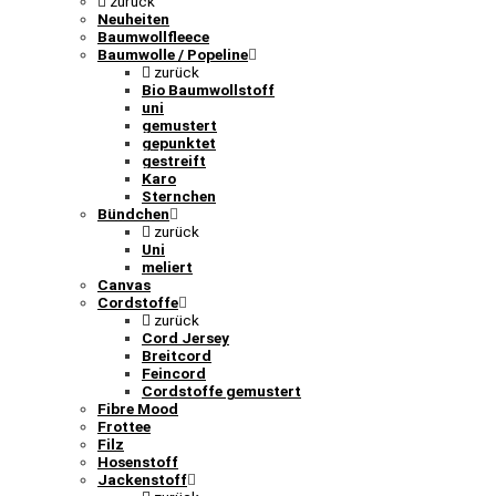
zurück
Neuheiten
Baumwollfleece
Baumwolle / Popeline
zurück
Bio Baumwollstoff
uni
gemustert
gepunktet
gestreift
Karo
Sternchen
Bündchen
zurück
Uni
meliert
Canvas
Cordstoffe
zurück
Cord Jersey
Breitcord
Feincord
Cordstoffe gemustert
Fibre Mood
Frottee
Filz
Hosenstoff
Jackenstoff