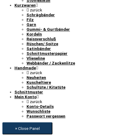
Stofflexikon
Kurzwaren
zurück
Schrägbänder
Filz
Garn
Gummi- & Gurtbänder
Kordeln
Reissverschluß
Rüschen/ Spitze
Satinbänder
Schnittmusterpapier
Vlieseline
Webbänder / Zackenlitze
Handmade
zurück
Neuheiten
Kuscheltiere
Schultüte / Kitatüte
Schnittmuster
Mein Konto
zurück
Konto-Details
Wunschliste
Passwort vergessen
× Close Panel