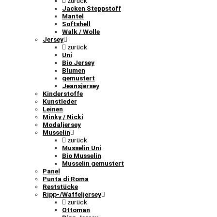
zurück
Jacken Steppstoff
Mantel
Softshell
Walk / Wolle
Jersey
zurück
Uni
Bio Jersey
Blumen
gemustert
Jeansjersey
Kinderstoffe
Kunstleder
Leinen
Minky / Nicki
Modaljersey
Musselin
zurück
Musselin Uni
Bio Musselin
Musselin gemustert
Panel
Punta di Roma
Reststücke
Ripp-/Waffeljersey
zurück
Ottoman