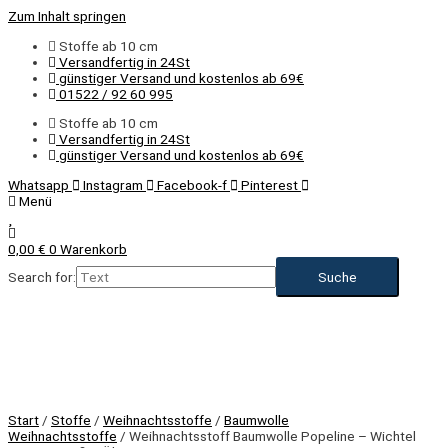
Zum Inhalt springen
Stoffe ab 10 cm
Versandfertig in 24St
günstiger Versand und kostenlos ab 69€
01522 / 92 60 995
Stoffe ab 10 cm
Versandfertig in 24St
günstiger Versand und kostenlos ab 69€
Whatsapp
Instagram
Facebook-f
Pinterest
Menü
0,00
€
0
Warenkorb
Search for:
NEU
Start
/
Stoffe
/
Weihnachtsstoffe
/
Baumwolle
Weihnachtsstoffe
/ Weihnachtsstoff Baumwolle Popeline – Wichtel