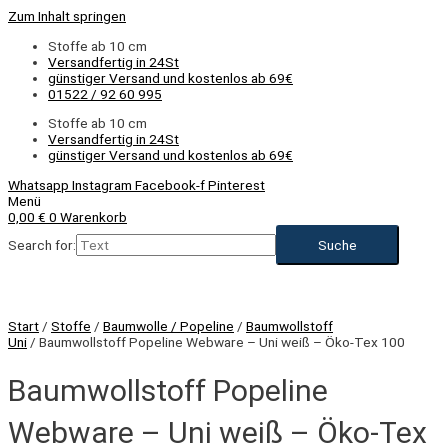
Zum Inhalt springen
Stoffe ab 10 cm
Versandfertig in 24St
günstiger Versand und kostenlos ab 69€
01522 / 92 60 995
Stoffe ab 10 cm
Versandfertig in 24St
günstiger Versand und kostenlos ab 69€
Whatsapp
Instagram
Facebook-f
Pinterest
Menü
0,00
€
0
Warenkorb
Search for:
Start
/
Stoffe
/
Baumwolle / Popeline
/
Baumwollstoff
Uni
/ Baumwollstoff Popeline Webware – Uni weiß – Öko-Tex 100
Baumwollstoff Popeline
Webware – Uni weiß – Öko-Tex