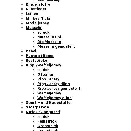
Kinderstoffe
Kunstleder
Leinen
Minky / Nicki
Modaljersey
Musselin
zurück
Musselin Uni
Bio Musselin
Musselin gemustert
Panel
Punta di Roma
Reststücke
Ripp-/Waffeljersey
zurück
Ottoman
Ripp Jersey
Ripp Jersey dünn
Ripp Jersey gemustert
Waffeljersey
Waffeljersey dünn
Sport – und Badestoffe
Stoffpakete
Strick / Jacquard
zurück
Feinstrick
Grobstrick
Lochstrick