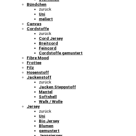
Bündchen
zurück
Uni
meliert
Canvas
Cordstoffe
zurück
Cord Jersey
Breitcord
Feincord
Cordstoffe gemustert
Fibre Mood
Frottee
Filz
Hosenstoff
Jackenstoff
zurück
Jacken Steppstoff
Mantel
Softshell
Walk / Wolle
Jersey
zurück
Uni
Bio Jersey
Blumen
gemustert
Jeansjersey