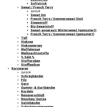
Softstrick
Sweat / French Terry
zurück
Sweat Uni
French Terry / Sommersweat (Uni)
Steppstoff
Bio Sweatstoff
Sweat-angeraut/ Wintersweat (gemustert)
French Terry / Sommersweat (gemustert)
Tüll
Viskose
Viskosejersey
Waffelpiqué
Weihnachtsstoffe
% Sale %
Stoffproben
Stofflexikon
Kurzwaren
zurück
Schrägbänder
Filz
Garn
Gummi- & Gurtbänder
Kordeln
Reissverschluß
Rüschen/ Spitze
Satinbänder
Schnittmusterpapier