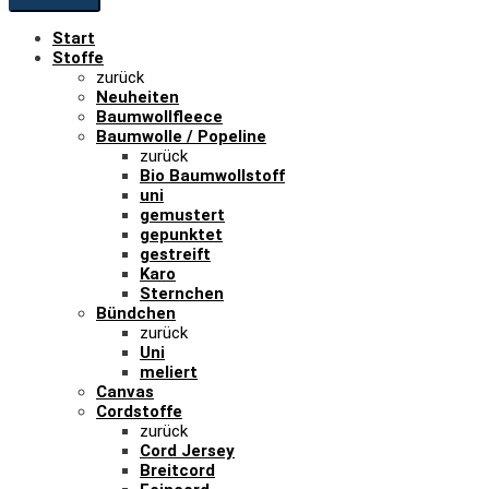
Start
Stoffe
zurück
Neuheiten
Baumwollfleece
Baumwolle / Popeline
zurück
Bio Baumwollstoff
uni
gemustert
gepunktet
gestreift
Karo
Sternchen
Bündchen
zurück
Uni
meliert
Canvas
Cordstoffe
zurück
Cord Jersey
Breitcord