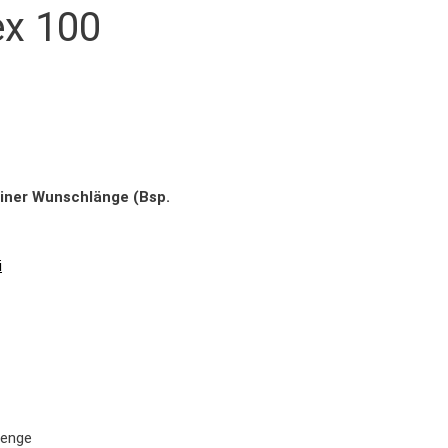
ex 100
einer Wunschlänge (Bsp.
i
Menge