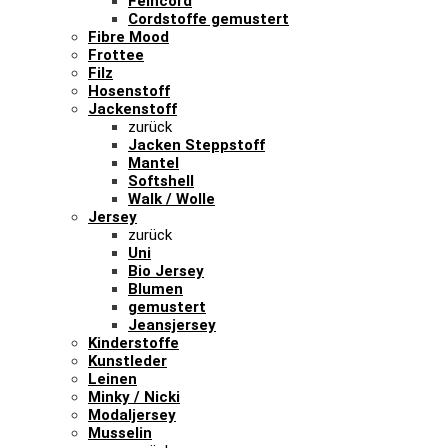
Feincord
Cordstoffe gemustert
Fibre Mood
Frottee
Filz
Hosenstoff
Jackenstoff
zurück
Jacken Steppstoff
Mantel
Softshell
Walk / Wolle
Jersey
zurück
Uni
Bio Jersey
Blumen
gemustert
Jeansjersey
Kinderstoffe
Kunstleder
Leinen
Minky / Nicki
Modaljersey
Musselin