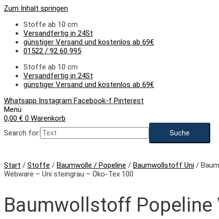
Zum Inhalt springen
Stoffe ab 10 cm
Versandfertig in 24St
günstiger Versand und kostenlos ab 69€
01522 / 92 60 995
Stoffe ab 10 cm
Versandfertig in 24St
günstiger Versand und kostenlos ab 69€
Whatsapp
Instagram
Facebook-f
Pinterest
Menü
0,00
€
0
Warenkorb
Search for:
Start
/
Stoffe
/
Baumwolle / Popeline
/
Baumwollstoff Uni
/ Baum
Webware – Uni steingrau – Öko-Tex 100
Baumwollstoff Popelin