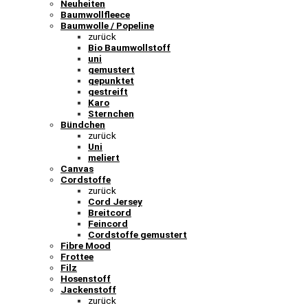
Neuheiten
Baumwollfleece
Baumwolle / Popeline
zurück
Bio Baumwollstoff
uni
gemustert
gepunktet
gestreift
Karo
Sternchen
Bündchen
zurück
Uni
meliert
Canvas
Cordstoffe
zurück
Cord Jersey
Breitcord
Feincord
Cordstoffe gemustert
Fibre Mood
Frottee
Filz
Hosenstoff
Jackenstoff
zurück