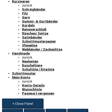
Kurzwaren
zurück
Schrägbänder
Filz
Garn
Gummi- & Gurtbänder
Kordeln
Reissverschluß
Rüschen/ Spitze
Satinbänder
Schnittmusterpapier
Vlieseline
Webbänder / Zackenlitze
Handmade
zurück
Neuheiten
Kuscheltiere
Schultüte / Kitatüte
Schnittmuster
Mein Konto
zurück
Konto-Details
Wunschliste
Passwort vergessen
× Close Panel