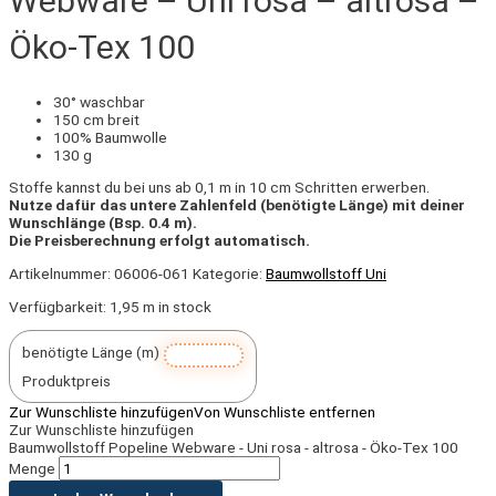
Webware – Uni rosa – altrosa –
Öko-Tex 100
30° waschbar
150 cm breit
100% Baumwolle
130 g
Stoffe kannst du bei uns ab 0,1 m in 10 cm Schritten erwerben.
Nutze dafür das untere Zahlenfeld (benötigte Länge) mit deiner
Wunschlänge (Bsp. 0.4 m).
Die Preisberechnung erfolgt automatisch.
Artikelnummer:
06006-061
Kategorie:
Baumwollstoff Uni
Verfügbarkeit:
1,95 m in stock
benötigte Länge (m)
Produktpreis
Zur Wunschliste hinzufügen
Von Wunschliste entfernen
Zur Wunschliste hinzufügen
Baumwollstoff Popeline Webware - Uni rosa - altrosa - Öko-Tex 100
Menge