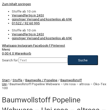
Zum Inhalt springen
Stoffe ab 10 cm
Versandfertig in 24St
günstiger Versand und kostenlos ab 69€
01522 / 92 60 995
Stoffe ab 10 cm
Versandfertig in 24St
günstiger Versand und kostenlos ab 69€
Whatsapp
Instagram
Facebook-f
Pinterest
Menü
0,00
€
0
Warenkorb
Search for:
Start
/
Stoffe
/
Baumwolle / Popeline
/
Baumwollstoff
Uni
/ Baumwollstoff Popeline Webware – Uni rosa – altrosa – Öko-Tex
100
Baumwollstoff Popeline