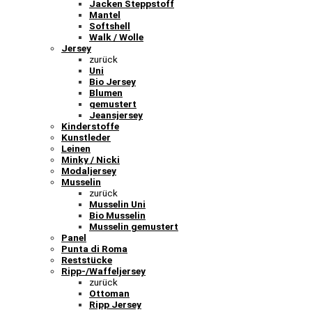
Jacken Steppstoff
Mantel
Softshell
Walk / Wolle
Jersey
zurück
Uni
Bio Jersey
Blumen
gemustert
Jeansjersey
Kinderstoffe
Kunstleder
Leinen
Minky / Nicki
Modaljersey
Musselin
zurück
Musselin Uni
Bio Musselin
Musselin gemustert
Panel
Punta di Roma
Reststücke
Ripp-/Waffeljersey
zurück
Ottoman
Ripp Jersey