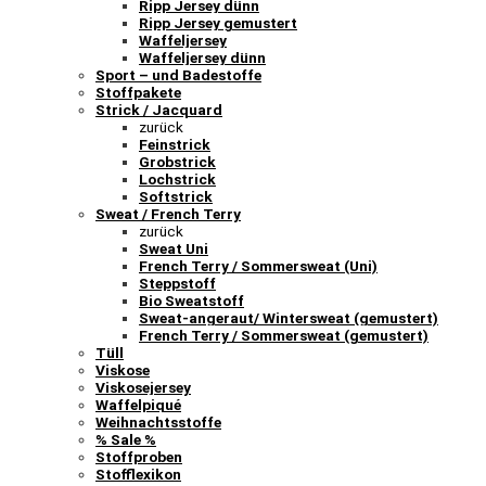
Ripp Jersey dünn
Ripp Jersey gemustert
Waffeljersey
Waffeljersey dünn
Sport – und Badestoffe
Stoffpakete
Strick / Jacquard
zurück
Feinstrick
Grobstrick
Lochstrick
Softstrick
Sweat / French Terry
zurück
Sweat Uni
French Terry / Sommersweat (Uni)
Steppstoff
Bio Sweatstoff
Sweat-angeraut/ Wintersweat (gemustert)
French Terry / Sommersweat (gemustert)
Tüll
Viskose
Viskosejersey
Waffelpiqué
Weihnachtsstoffe
% Sale %
Stoffproben
Stofflexikon