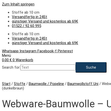
Zum Inhalt springen
Stoffe ab 10 cm
Versandfertig in 24St
günstiger Versand und kostenlos ab 69€
01522 / 92 60 995
Stoffe ab 10 cm
Versandfertig in 24St
günstiger Versand und kostenlos ab 69€
Whatsapp
Instagram
Facebook-f
Pinterest
Menü
0,00
€
0
Warenkorb
Search for:
Start
/
Stoffe
/
Baumwolle / Popeline
/
Baumwollstoff Uni
/ Webw
(dunkelbraun)
Webware-Baumwolle – U