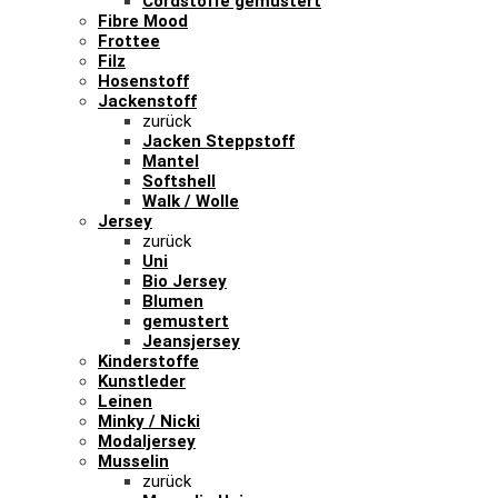
Cordstoffe gemustert
Fibre Mood
Frottee
Filz
Hosenstoff
Jackenstoff
zurück
Jacken Steppstoff
Mantel
Softshell
Walk / Wolle
Jersey
zurück
Uni
Bio Jersey
Blumen
gemustert
Jeansjersey
Kinderstoffe
Kunstleder
Leinen
Minky / Nicki
Modaljersey
Musselin
zurück