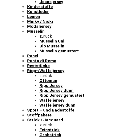
Jeansjersey
Kinderstoffe
Kunstleder
Leinen
Minky / Nicki
Modaljersey
Musselin
zurück
Musselin Uni
Bio Musselin
Musselin gemustert
Panel
Punta di Roma
Reststücke
Ripp-/Waffeljersey
zurück
Ottoman
Ripp Jersey
Ripp Jersey dünn
Ripp Jersey gemustert
Waffeljersey
Waffeljersey dünn
Sport – und Badestoffe
Stoffpakete
Strick / Jacquard
zurück
Feinstrick
Grobstrick