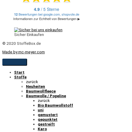
Sicher Einkaufen
© 2020 StoffeBox.de
Made by mc-meyer.com
Start
Stoffe
zurück
Neuheiten
Baumwollfleece
Baumwolle / Popeline
zurück
Bio Baumwollstoff
uni
gemustert
gepunktet
gestreift
Karo