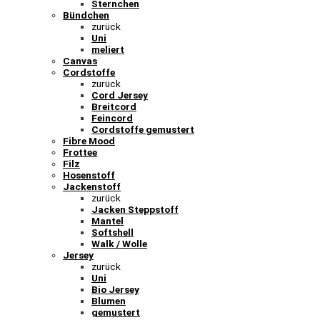
Sternchen
Bündchen
zurück
Uni
meliert
Canvas
Cordstoffe
zurück
Cord Jersey
Breitcord
Feincord
Cordstoffe gemustert
Fibre Mood
Frottee
Filz
Hosenstoff
Jackenstoff
zurück
Jacken Steppstoff
Mantel
Softshell
Walk / Wolle
Jersey
zurück
Uni
Bio Jersey
Blumen
gemustert