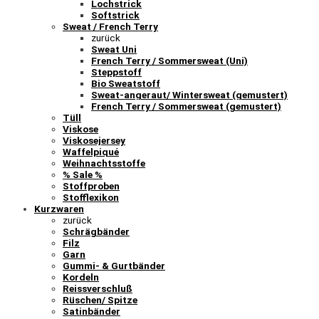
Lochstrick
Softstrick
Sweat / French Terry
zurück
Sweat Uni
French Terry / Sommersweat (Uni)
Steppstoff
Bio Sweatstoff
Sweat-angeraut/ Wintersweat (gemustert)
French Terry / Sommersweat (gemustert)
Tüll
Viskose
Viskosejersey
Waffelpiqué
Weihnachtsstoffe
% Sale %
Stoffproben
Stofflexikon
Kurzwaren
zurück
Schrägbänder
Filz
Garn
Gummi- & Gurtbänder
Kordeln
Reissverschluß
Rüschen/ Spitze
Satinbänder