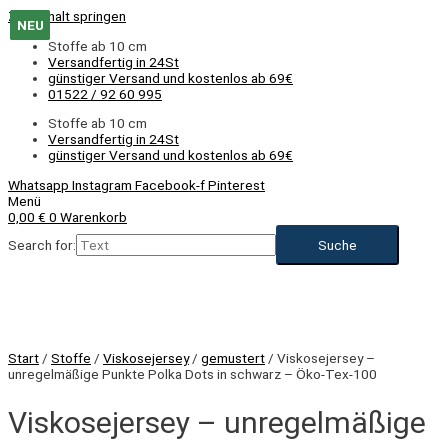
Zum Inhalt springen
NEU
NEU
NEU
NEU
NEU
NEU
NEU
Stoffe ab 10 cm
Versandfertig in 24St
günstiger Versand und kostenlos ab 69€
01522 / 92 60 995
Stoffe ab 10 cm
Versandfertig in 24St
günstiger Versand und kostenlos ab 69€
Whatsapp
Instagram
Facebook-f
Pinterest
Menü
0,00
€
0
Warenkorb
Search for:
Start
/
Stoffe
/
Viskosejersey
/
gemustert
/ Viskosejersey –
unregelmäßige Punkte Polka Dots in schwarz – Öko-Tex-100
Viskosejersey – unregelmäßige