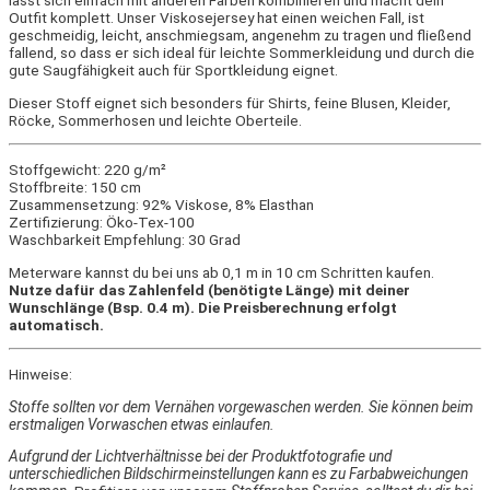
lässt sich einfach mit anderen Farben kombinieren und macht dein
Outfit komplett. Unser Viskosejersey hat einen weichen Fall, ist
geschmeidig, leicht, anschmiegsam, angenehm zu tragen und fließend
fallend, so dass er sich ideal für leichte Sommerkleidung und durch die
gute Saugfähigkeit auch für Sportkleidung eignet.
Dieser Stoff eignet sich besonders für Shirts, feine Blusen, Kleider,
Röcke, Sommerhosen und leichte Oberteile.
Stoffgewicht: 220 g/m²
Stoffbreite: 150 cm
Zusammensetzung: 92% Viskose, 8% Elasthan
Zertifizierung: Öko-Tex-100
Waschbarkeit Empfehlung: 30 Grad
Meterware kannst du bei uns ab 0,1 m in 10 cm Schritten kaufen.
Nutze dafür das Zahlenfeld (benötigte Länge) mit deiner
Wunschlänge (Bsp. 0.4 m). Die Preisberechnung erfolgt
automatisch.
Hinweise:
Stoffe sollten vor dem Vernähen vorgewaschen werden. Sie können beim
erstmaligen Vorwaschen etwas einlaufen.
Aufgrund der Lichtverhältnisse bei der Produktfotografie und
unterschiedlichen Bildschirmeinstellungen kann es zu Farbabweichungen