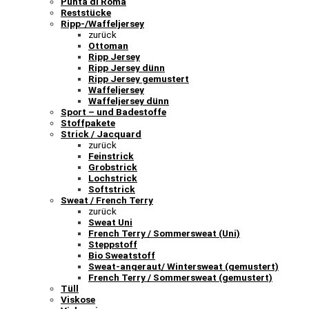
Punta di Roma
Reststücke
Ripp-/Waffeljersey
zurück
Ottoman
Ripp Jersey
Ripp Jersey dünn
Ripp Jersey gemustert
Waffeljersey
Waffeljersey dünn
Sport – und Badestoffe
Stoffpakete
Strick / Jacquard
zurück
Feinstrick
Grobstrick
Lochstrick
Softstrick
Sweat / French Terry
zurück
Sweat Uni
French Terry / Sommersweat (Uni)
Steppstoff
Bio Sweatstoff
Sweat-angeraut/ Wintersweat (gemustert)
French Terry / Sommersweat (gemustert)
Tüll
Viskose