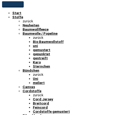
Start
Stoffe
zurück
Neuheiten
Baumwollfleece
Baumwolle / Popeline
zurück
Bio Baumwollstoff
uni
gemustert
gepunktet
gestreift
Karo
Sternchen
Bündchen
zurück
Uni
meliert
Canvas
Cordstoffe
zurück
Cord Jersey
Breitcord
Feincord
Cordstoffe gemustert