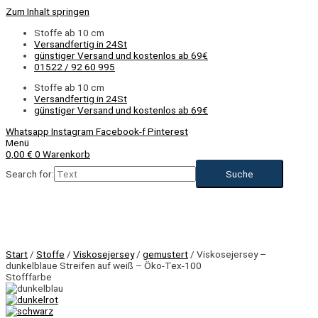
Zum Inhalt springen
Stoffe ab 10 cm
Versandfertig in 24St
günstiger Versand und kostenlos ab 69€
01522 / 92 60 995
Stoffe ab 10 cm
Versandfertig in 24St
günstiger Versand und kostenlos ab 69€
Whatsapp
Instagram
Facebook-f
Pinterest
Menü
0,00
€
0
Warenkorb
Search for:
Start
/
Stoffe
/
Viskosejersey
/
gemustert
/ Viskosejersey –
dunkelblaue Streifen auf weiß – Öko-Tex-100
Stofffarbe