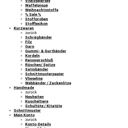
Viskosejersey
Waffelpiqué
Weihnachtsstoffe
% Sale %
Stoffproben
Stofflexikon
Kurzwaren
zurück
Schrägbänder
Filz
Garn
Gummi- & Gurtbänder
Kordeln
Reissverschluß
Rüschen/ Spitze
Satinbänder
Schnittmusterpapier
Vlieseline
Webbänder / Zackenlitze
Handmade
zurück
Neuheiten
Kuscheltiere
Schultüte / Kitatüte
Schnittmuster
Mein Konto
zurück
Konto-Details