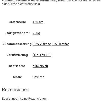
kommen.
Profitiere von unserem
Stoffproben Service, solltest du dir bei
einer Farbe nicht sicher sein.
Stoffbreite
150 cm
Stoffgewicht m²
220g
Zusammensetzung
92% Viskose, 8% Elasthan
Zertifizierung
Öko-Tex 100
Stofffarbe
dunkelblau
Motiv
Streifen
Rezensionen
Es gibt noch keine Rezensionen.