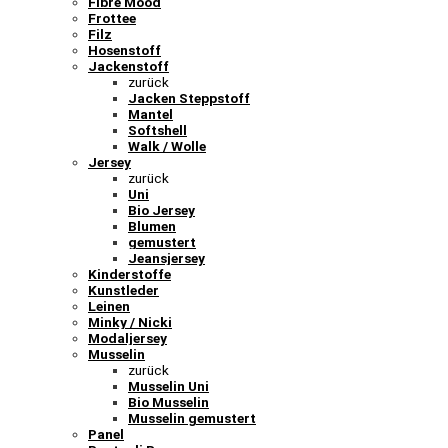
Fibre Mood
Frottee
Filz
Hosenstoff
Jackenstoff
zurück
Jacken Steppstoff
Mantel
Softshell
Walk / Wolle
Jersey
zurück
Uni
Bio Jersey
Blumen
gemustert
Jeansjersey
Kinderstoffe
Kunstleder
Leinen
Minky / Nicki
Modaljersey
Musselin
zurück
Musselin Uni
Bio Musselin
Musselin gemustert
Panel