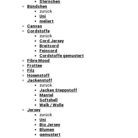
Sternchen
Bündchen
zurück
Uni
meliert
Canvas
Cordstoffe
zurück
Cord Jersey
Breitcord
Feincord
Cordstoffe gemustert
Fibre Mood
Frottee
Filz
Hosenstoff
Jackenstoff
zurück
Jacken Steppstoff
Mantel
Softshell
Walk / Wolle
Jersey
zurück
Uni
Bio Jersey
Blumen
gemustert