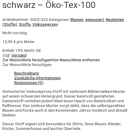
schwarz – Öko-Tex-100
Artikelnummer:
5002-022
Kategorien:
Blumen
,
gemustert
,
Neuheiten
(Stoffe)
,
Stoffe
,
Viskosejersey
Nicht vorrätig
12,90
€
pro Meter
Enthält 19% MwSt. DE
zzgl.
Versand
Zur Wunschliste hinzufügen
Von Wunschliste entfernen
Zur Wunschliste hinzufügen
Beschreibung
Zusätzliche Informationen
Rezensionen (0)
Gemusterter Viskosejersey Stoff mit zeitlosem Blätterranken Muster
auf einem schwarzen Hintergrund. Dieser kunstvoll gestalteten
Damenstoff verleihen jedem Kleid einen Hauch von Natürlichkeit und
Raffinesse. Das zeitlose Muster sorgt dafür, dass die selbstgenähten
Blusen und Röcke auch in den kommenden Jahren modisch und aktuell
bleiben.
Dieser Stoff eignet sich besonders für Shirts, feine Blusen, Kleider,
Röcke, Sommerhosen und leichte Oberteile.