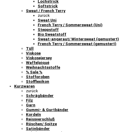
Lochstrick
Softstrick
Sweat / French Terry
zurück
Sweat Uni
French Terry / Sommersweat (Uni)
Steppstoff
Bio Sweatstoff
Sweat-angeraut/ Wintersweat (gemustert)
French Terry / Sommersweat (gemustert)
Tüll
Viskose
Viskosejersey
Waffelpiqué
Weihnachtsstoffe
% Sale %
Stoffproben
Stofflexikon
Kurzwaren
zurück
Schrägbänder
Filz
Garn
Gummi- & Gurtbänder
Kordeln
Reissverschluß
Rüschen/ Spitze
Satinbänder