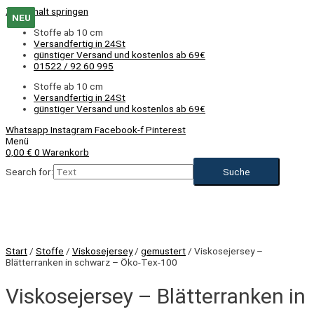
Zum Inhalt springen
NEU
NEU
NEU
NEU
NEU
NEU
NEU
Stoffe ab 10 cm
Versandfertig in 24St
günstiger Versand und kostenlos ab 69€
01522 / 92 60 995
Stoffe ab 10 cm
Versandfertig in 24St
günstiger Versand und kostenlos ab 69€
Whatsapp
Instagram
Facebook-f
Pinterest
Menü
0,00
€
0
Warenkorb
Search for:
NEU
Start
/
Stoffe
/
Viskosejersey
/
gemustert
/ Viskosejersey –
Blätterranken in schwarz – Öko-Tex-100
Viskosejersey – Blätterranken in