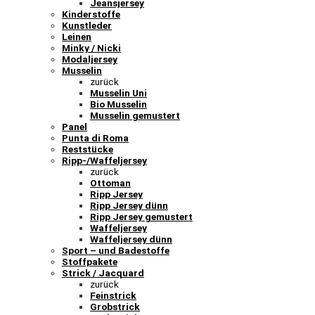
Jeansjersey
Kinderstoffe
Kunstleder
Leinen
Minky / Nicki
Modaljersey
Musselin
zurück
Musselin Uni
Bio Musselin
Musselin gemustert
Panel
Punta di Roma
Reststücke
Ripp-/Waffeljersey
zurück
Ottoman
Ripp Jersey
Ripp Jersey dünn
Ripp Jersey gemustert
Waffeljersey
Waffeljersey dünn
Sport – und Badestoffe
Stoffpakete
Strick / Jacquard
zurück
Feinstrick
Grobstrick