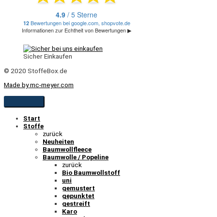
Sicher Einkaufen
© 2020 StoffeBox.de
Made by mc-meyer.com
Start
Stoffe
zurück
Neuheiten
Baumwollfleece
Baumwolle / Popeline
zurück
Bio Baumwollstoff
uni
gemustert
gepunktet
gestreift
Karo