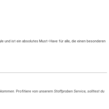
yle
und
is
t
e
in
abs
ol
utes
Must
–
Have
f
ür
alle
,
die
e
inen
bes
ond
eren
en kommen.
Profitiere von unserem
Stoffproben Service, solltest du