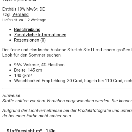
Enthält 19% MwSt. DE
zzgl.
Versand
Lieferzeit: ca. 1-2 Werktage
Beschreibung
Zusätzliche Informationen
Rezensionen (0)
Der
feine und elastische
V
isk
ose Stretch
Stoff mit
einem großen
Look
für den Sommer suc
hen
.
96% Viskose, 4% Elasthan
Breite: 145 cm
140 g/m²
Waschbarkeit Empfehlung: 30 Grad, bügeln bei 110 Grad, nich
Hinweise:
Stoffe sollten vor dem Vernähen vorgewaschen werden. Sie könne
Aufgrund der Lichtverhältnisse bei der Produktfotografie und un
dir bei einer Farbe nicht sicher sein.
Stoffgewicht m²
140g