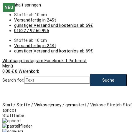
Zum Inhalt springen
NEU
NEU
NEU
Stoffe ab 10 cm
Versandfertig in 24St
günstiger Versand und kostenlos ab 69€
01522 / 92 60 995
Stoffe ab 10 cm
Versandfertig in 24St
günstiger Versand und kostenlos ab 69€
Whatsapp
Instagram
Facebook-f
Pinterest
Menü
0,00
€
0
Warenkorb
Search for:
NEU
Start
/
Stoffe
/
Viskosejersey
/
gemustert
/ Viskose Stretch Stof
apricot
Stofffarbe