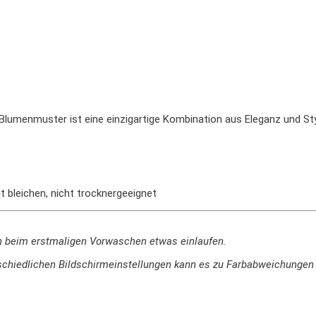
Blumenmuster is
t
e
ine
e
in
zig
art
ige
K
omb
ination
a
us
Ele
gan
z
und
St
t bleichen, nicht trocknergeeignet
n beim erstmaligen Vorwaschen etwas einlaufen.
terschiedlichen Bildschirmeinstellungen kann es zu Farbabweichung