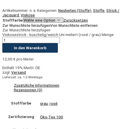
Artikelnummer:
n. a.
Kategorien:
Neuheiten (Stoffe)
,
Stoffe
,
Strick /
Jacquard
,
Viskose
Stofffarbe
Zurücksetzen
Zur Wunschliste hinzufügen
Von Wunschliste entfernen
Zur Wunschliste hinzufügen
Viskosestrick - kuschelig/weich Uni meliert (rosé / grau) Menge
In den Warenkorb
12,00
€
pro Meter
Enthält 19% MwSt. DE
zzgl.
Versand
Lieferzeit: ca. 1-2 Werktage
Zusätzliche Informationen
Rezensionen (0)
Stofffarbe
grau
,
rosé
Zertifizierung
Öko-Tex 100