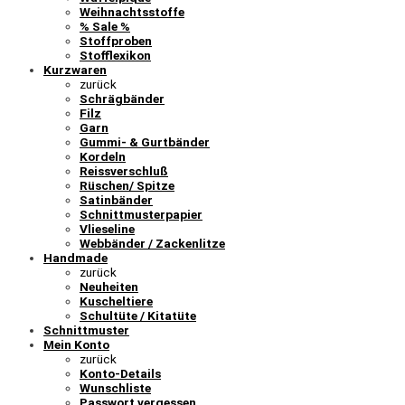
Weihnachtsstoffe
% Sale %
Stoffproben
Stofflexikon
Kurzwaren
zurück
Schrägbänder
Filz
Garn
Gummi- & Gurtbänder
Kordeln
Reissverschluß
Rüschen/ Spitze
Satinbänder
Schnittmusterpapier
Vlieseline
Webbänder / Zackenlitze
Handmade
zurück
Neuheiten
Kuscheltiere
Schultüte / Kitatüte
Schnittmuster
Mein Konto
zurück
Konto-Details
Wunschliste
Passwort vergessen