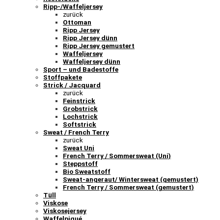
Ripp-/Waffeljersey
zurück
Ottoman
Ripp Jersey
Ripp Jersey dünn
Ripp Jersey gemustert
Waffeljersey
Waffeljersey dünn
Sport – und Badestoffe
Stoffpakete
Strick / Jacquard
zurück
Feinstrick
Grobstrick
Lochstrick
Softstrick
Sweat / French Terry
zurück
Sweat Uni
French Terry / Sommersweat (Uni)
Steppstoff
Bio Sweatstoff
Sweat-angeraut/ Wintersweat (gemustert)
French Terry / Sommersweat (gemustert)
Tüll
Viskose
Viskosejersey
Waffelpiqué