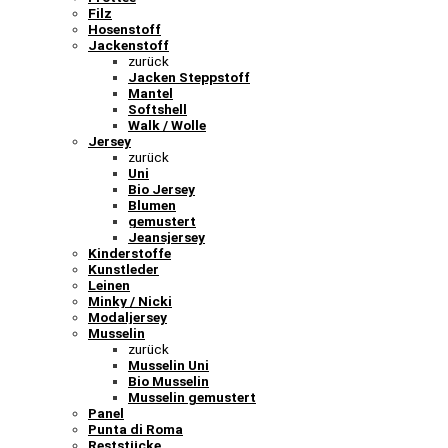
Filz
Hosenstoff
Jackenstoff
zurück
Jacken Steppstoff
Mantel
Softshell
Walk / Wolle
Jersey
zurück
Uni
Bio Jersey
Blumen
gemustert
Jeansjersey
Kinderstoffe
Kunstleder
Leinen
Minky / Nicki
Modaljersey
Musselin
zurück
Musselin Uni
Bio Musselin
Musselin gemustert
Panel
Punta di Roma
Reststücke