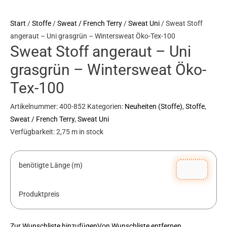
grasgrün
Start
/
Stoffe
/
Sweat / French Terry
/
Sweat Uni
/ Sweat Stoff
-
angeraut – Uni grasgrün – Wintersweat Öko-Tex-100
Wintersweat
Sweat Stoff angeraut – Uni
Öko-
Tex-
grasgrün – Wintersweat Öko-
100
Tex-100
Menge
Artikelnummer:
400-852
Kategorien:
Neuheiten (Stoffe)
,
Stoffe
,
Sweat / French Terry
,
Sweat Uni
Verfügbarkeit:
2,75 m in stock
benötigte Länge (m)
Produktpreis
Zur Wunschliste hinzufügen
Von Wunschliste entfernen