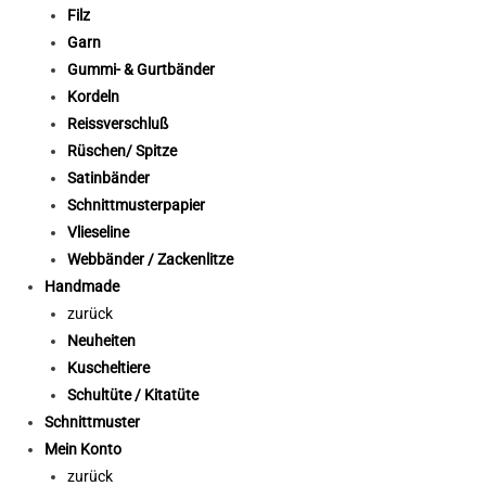
Filz
Garn
Gummi- & Gurtbänder
Kordeln
Reissverschluß
Rüschen/ Spitze
Satinbänder
Schnittmusterpapier
Vlieseline
Webbänder / Zackenlitze
Handmade
zurück
Neuheiten
Kuscheltiere
Schultüte / Kitatüte
Schnittmuster
Mein Konto
zurück