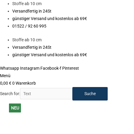
Zum
Stoffe ab 10 cm
Inhalt
Versandfertig in 24St
springen
günstiger Versand und kostenlos ab 69€
01522 / 92 60 995
Stoffe ab 10 cm
Versandfertig in 24St
günstiger Versand und kostenlos ab 69€
Whatsapp
Instagram
Facebook-f
Pinterest
Menü
0,00
€
0
Warenkorb
Search for:
Sweat
NEU
NEU
NEU
NEU
NEU
NEU
NEU
NEU
Stoff
NEU
angeraut
-
Uni