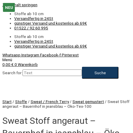
Zum Inhalt springen
NEU
NEU
Stoffe ab 10 cm
Versandfertig in 24St
günstiger Versand und kostenlos ab 69€
01522 / 92 60 995
Stoffe ab 10 cm
Versandfertig in 24St
günstiger Versand und kostenlos ab 69€
Whatsapp
Instagram
Facebook-f
Pinterest
Menü
0,00
€
0
Warenkorb
Search for:
NEU
Start
/
Stoffe
/
Sweat / French Terry
/
Sweat gemustert
/ Sweat Stoff
angeraut – Bauernhof in jeansblau – Öko-Tex-100
Sweat Stoff angeraut –