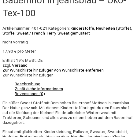
Bauernhof in jeansblau – Öko-
Tex-100
Artikelnummer:
401-021
Kategorien:
Kinderstoffe
,
Neuheiten (Stoffe)
,
Stoffe
,
Sweat / French Terry
,
Sweat gemustert
Nicht vorrätig
17,90
€
pro Meter
Enthält 19% MwSt. DE
zzgl.
Versand
Zur Wunschliste hinzufügen
Von Wunschliste entfernen
Zur Wunschliste hinzufügen
Beschreibung
Zusätzliche Informationen
Rezensionen (0)
Ein süßer Sweat Stoff mit 3cm hohen Bauernhof Motiven in jeansblau.
Der Natur ganz nah. Mit diesem Kinderstoff bringst du den Bauernhof
auf die Kleidung der Kleinen! Ein detailreicher Wintersweat mit
Traktoren, Scheunen und alles was zu einem Leben auf dem Bauernhof
dazugehört.
Einsatzmöglichkeiten:
Kinderkleidung
,
Pullover, Sweater, Sweatshirt,
Hoddies, Freizeitmode, Hausanzüge, Hoodie, Jogginghose, Kleider,