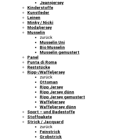
Jeansjersey
Kinderstoffe
Kunstleder
Leinen
Minky / Nicki
Modaljersey
Musselin
zurück
Musselin Uni
Bio Musselin
Musselin gemustert
Panel
Punta di Roma
Reststücke
Ripp-/Waffeljersey
zurück
Ottoman
Ripp Jersey
Ripp Jersey dünn
Ripp Jersey gemustert
Waffeljersey
Waffeljersey dünn
Sport – und Badestoffe
Stoffpakete
Strick / Jacquard
zurück
Feinstrick
Grobstrick