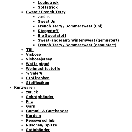
Lochstrick
Softstrick
Sweat / French Terry
zurück
Sweat Uni
French Terry / Sommersweat (Uni)
Steppstoff
Bio Sweatstoff
Sweat-angeraut/ Wintersweat (gemustert)
French Terry / Sommersweat (gemustert)
Tüll
Viskose
Viskosejersey
Waffelpiqué
Weihnachtsstoffe
% Sale %
Stoffproben
Stofflexikon
Kurzwaren
zurück
Schrägbänder
Filz
Garn
Gummi- & Gurtbänder
Kordeln
Reissverschluß
Rüschen/ Spitze
Satinbänder