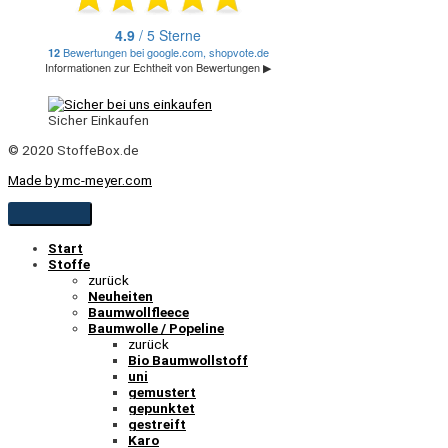
Sicher Einkaufen
© 2020 StoffeBox.de
Made by mc-meyer.com
Start
Stoffe
zurück
Neuheiten
Baumwollfleece
Baumwolle / Popeline
zurück
Bio Baumwollstoff
uni
gemustert
gepunktet
gestreift
Karo