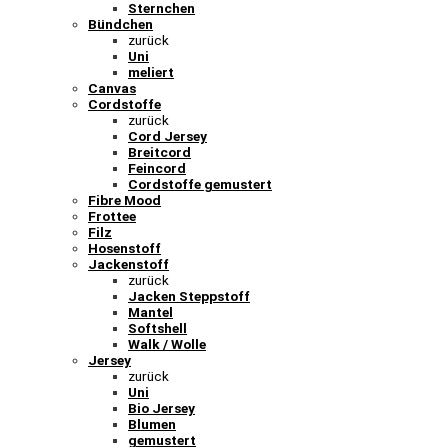
Sternchen
Bündchen
zurück
Uni
meliert
Canvas
Cordstoffe
zurück
Cord Jersey
Breitcord
Feincord
Cordstoffe gemustert
Fibre Mood
Frottee
Filz
Hosenstoff
Jackenstoff
zurück
Jacken Steppstoff
Mantel
Softshell
Walk / Wolle
Jersey
zurück
Uni
Bio Jersey
Blumen
gemustert