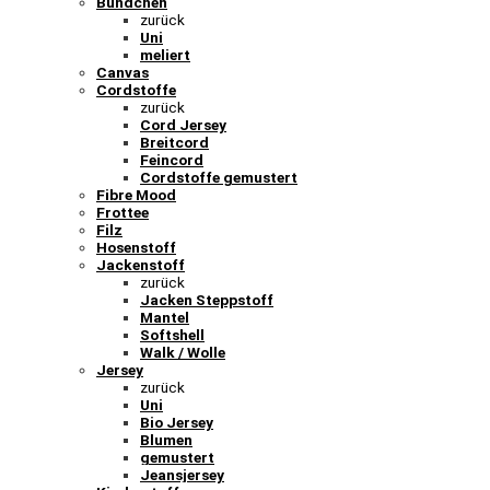
Bündchen
zurück
Uni
meliert
Canvas
Cordstoffe
zurück
Cord Jersey
Breitcord
Feincord
Cordstoffe gemustert
Fibre Mood
Frottee
Filz
Hosenstoff
Jackenstoff
zurück
Jacken Steppstoff
Mantel
Softshell
Walk / Wolle
Jersey
zurück
Uni
Bio Jersey
Blumen
gemustert
Jeansjersey