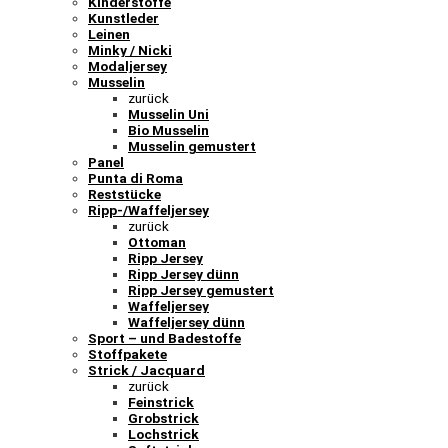
Kinderstoffe
Kunstleder
Leinen
Minky / Nicki
Modaljersey
Musselin
zurück
Musselin Uni
Bio Musselin
Musselin gemustert
Panel
Punta di Roma
Reststücke
Ripp-/Waffeljersey
zurück
Ottoman
Ripp Jersey
Ripp Jersey dünn
Ripp Jersey gemustert
Waffeljersey
Waffeljersey dünn
Sport – und Badestoffe
Stoffpakete
Strick / Jacquard
zurück
Feinstrick
Grobstrick
Lochstrick