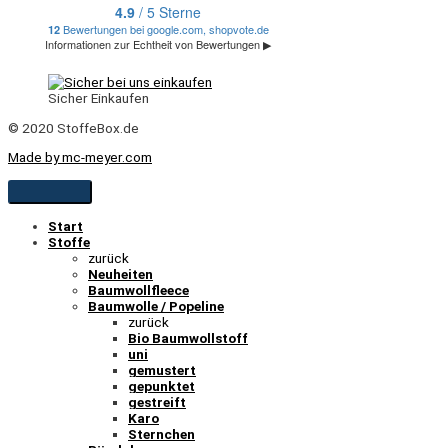
Sicher Einkaufen
© 2020 StoffeBox.de
Made by mc-meyer.com
Start
Stoffe
zurück
Neuheiten
Baumwollfleece
Baumwolle / Popeline
zurück
Bio Baumwollstoff
uni
gemustert
gepunktet
gestreift
Karo
Sternchen