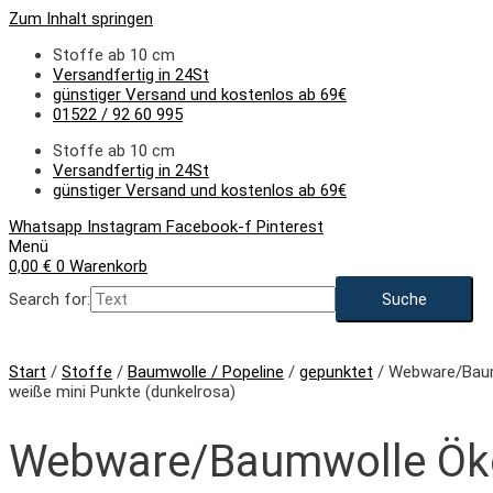
Zum Inhalt springen
Stoffe ab 10 cm
Versandfertig in 24St
günstiger Versand und kostenlos ab 69€
01522 / 92 60 995
Stoffe ab 10 cm
Versandfertig in 24St
günstiger Versand und kostenlos ab 69€
Whatsapp
Instagram
Facebook-f
Pinterest
Menü
0,00
€
0
Warenkorb
Search for:
Start
/
Stoffe
/
Baumwolle / Popeline
/
gepunktet
/ Webware/Baum
weiße mini Punkte (dunkelrosa)
Webware/Baumwolle Ök