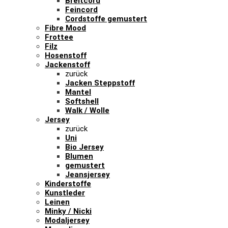
Breitcord
Feincord
Cordstoffe gemustert
Fibre Mood
Frottee
Filz
Hosenstoff
Jackenstoff
zurück
Jacken Steppstoff
Mantel
Softshell
Walk / Wolle
Jersey
zurück
Uni
Bio Jersey
Blumen
gemustert
Jeansjersey
Kinderstoffe
Kunstleder
Leinen
Minky / Nicki
Modaljersey