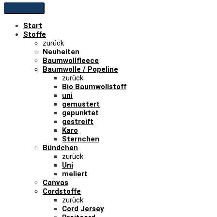
Start
Stoffe
zurück
Neuheiten
Baumwollfleece
Baumwolle / Popeline
zurück
Bio Baumwollstoff
uni
gemustert
gepunktet
gestreift
Karo
Sternchen
Bündchen
zurück
Uni
meliert
Canvas
Cordstoffe
zurück
Cord Jersey