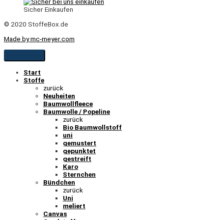
Sicher Einkaufen
© 2020 StoffeBox.de
Made by mc-meyer.com
Start
Stoffe
zurück
Neuheiten
Baumwollfleece
Baumwolle / Popeline
zurück
Bio Baumwollstoff
uni
gemustert
gepunktet
gestreift
Karo
Sternchen
Bündchen
zurück
Uni
meliert
Canvas