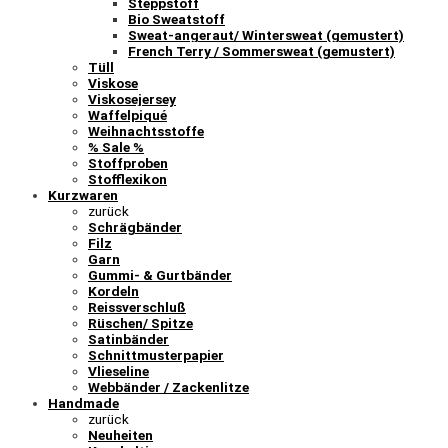
Steppstoff
Bio Sweatstoff
Sweat-angeraut/ Wintersweat (gemustert)
French Terry / Sommersweat (gemustert)
Tüll
Viskose
Viskosejersey
Waffelpiqué
Weihnachtsstoffe
% Sale %
Stoffproben
Stofflexikon
Kurzwaren
zurück
Schrägbänder
Filz
Garn
Gummi- & Gurtbänder
Kordeln
Reissverschluß
Rüschen/ Spitze
Satinbänder
Schnittmusterpapier
Vlieseline
Webbänder / Zackenlitze
Handmade
zurück
Neuheiten