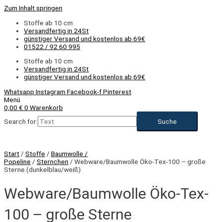
Zum Inhalt springen
Stoffe ab 10 cm
Versandfertig in 24St
günstiger Versand und kostenlos ab 69€
01522 / 92 60 995
Stoffe ab 10 cm
Versandfertig in 24St
günstiger Versand und kostenlos ab 69€
Whatsapp
Instagram
Facebook-f
Pinterest
Menü
0,00
€
0
Warenkorb
Search for:
Start
/
Stoffe
/
Baumwolle /
Popeline
/
Sternchen
/ Webware/Baumwolle Öko-Tex-100 – große
Sterne (dunkelblau/weiß)
Webware/Baumwolle Öko-Tex-
100 – große Sterne