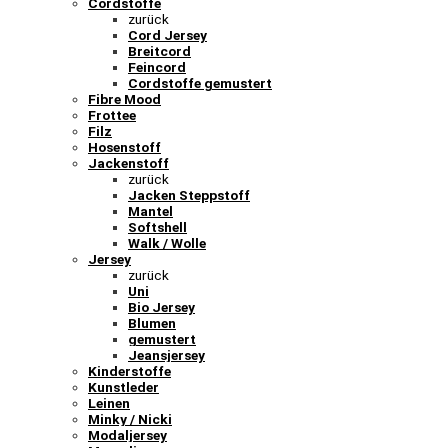
Cordstoffe
zurück
Cord Jersey
Breitcord
Feincord
Cordstoffe gemustert
Fibre Mood
Frottee
Filz
Hosenstoff
Jackenstoff
zurück
Jacken Steppstoff
Mantel
Softshell
Walk / Wolle
Jersey
zurück
Uni
Bio Jersey
Blumen
gemustert
Jeansjersey
Kinderstoffe
Kunstleder
Leinen
Minky / Nicki
Modaljersey