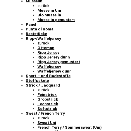
Musselin
zurück
Musselin Uni
Bio Musselin
Musselin gemustert
Panel
Punta di Roma
Reststücke
Ripp-/Waffeljersey
zurück
Ottoman
Ripp Jersey
Ripp Jersey dünn
Ripp Jersey gemustert
Waffeljersey
Waffeljersey dünn
Sport – und Badestoffe
Stoffpakete
Strick / Jacquard
zurück
Feinstrick
Grobstrick
Lochstrick
Softstrick
Sweat / French Terry
zurück
Sweat Uni
French Terry / Sommersweat (Uni)