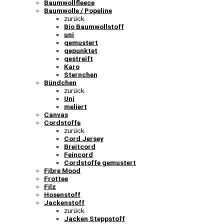
Baumwollfleece
Baumwolle / Popeline
zurück
Bio Baumwollstoff
uni
gemustert
gepunktet
gestreift
Karo
Sternchen
Bündchen
zurück
Uni
meliert
Canvas
Cordstoffe
zurück
Cord Jersey
Breitcord
Feincord
Cordstoffe gemustert
Fibre Mood
Frottee
Filz
Hosenstoff
Jackenstoff
zurück
Jacken Steppstoff