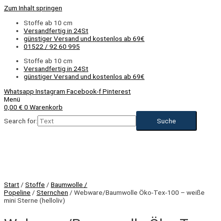
Zum Inhalt springen
Stoffe ab 10 cm
Versandfertig in 24St
günstiger Versand und kostenlos ab 69€
01522 / 92 60 995
Stoffe ab 10 cm
Versandfertig in 24St
günstiger Versand und kostenlos ab 69€
Whatsapp
Instagram
Facebook-f
Pinterest
Menü
0,00
€
0
Warenkorb
Search for:
Start
/
Stoffe
/
Baumwolle /
Popeline
/
Sternchen
/ Webware/Baumwolle Öko-Tex-100 – weiße
mini Sterne (helloliv)