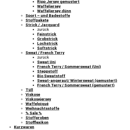
Ripp Jersey gemustert
Waffeljersey
Waffeljersey dünn
Sport – und Badestoffe
Stoffpakete
Strick / Jacquard
zurück
Feinstrick
Grobstrick
Lochstrick
Softstrick
Sweat / French Terry
zurück
Sweat Uni
French Terry / Sommersweat (Uni)
Steppstoff
Bio Sweatstoff
Sweat-angeraut/ Wintersweat (gemustert)
French Terry / Sommersweat (gemustert)
Tüll
Viskose
Viskosejersey
Waffelpiqué
Weihnachtsstoffe
% Sale %
Stoffproben
Stofflexikon
Kurzwaren