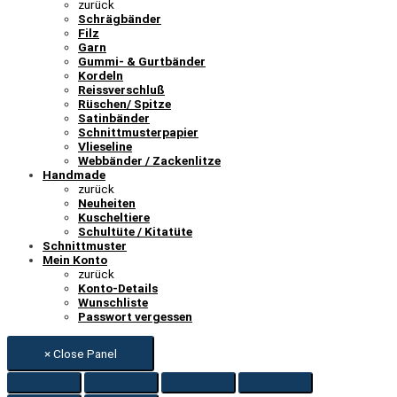
zurück
Schrägbänder
Filz
Garn
Gummi- & Gurtbänder
Kordeln
Reissverschluß
Rüschen/ Spitze
Satinbänder
Schnittmusterpapier
Vlieseline
Webbänder / Zackenlitze
Handmade
zurück
Neuheiten
Kuscheltiere
Schultüte / Kitatüte
Schnittmuster
Mein Konto
zurück
Konto-Details
Wunschliste
Passwort vergessen
× Close Panel