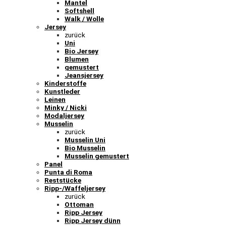
Mantel
Softshell
Walk / Wolle
Jersey
zurück
Uni
Bio Jersey
Blumen
gemustert
Jeansjersey
Kinderstoffe
Kunstleder
Leinen
Minky / Nicki
Modaljersey
Musselin
zurück
Musselin Uni
Bio Musselin
Musselin gemustert
Panel
Punta di Roma
Reststücke
Ripp-/Waffeljersey
zurück
Ottoman
Ripp Jersey
Ripp Jersey dünn