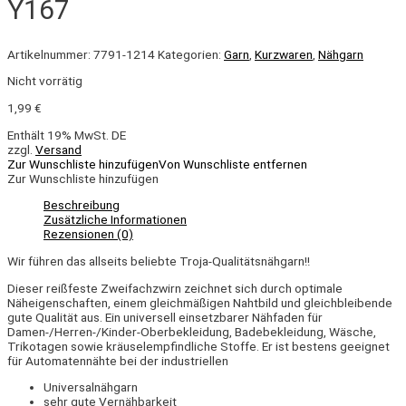
Y167
Artikelnummer:
7791-1214
Kategorien:
Garn
,
Kurzwaren
,
Nähgarn
Nicht vorrätig
1,99
€
Enthält 19% MwSt. DE
zzgl.
Versand
Zur Wunschliste hinzufügen
Von Wunschliste entfernen
Zur Wunschliste hinzufügen
Beschreibung
Zusätzliche Informationen
Rezensionen (0)
Wir führen das allseits beliebte Troja-Qualitätsnähgarn!!
Dieser reißfeste Zweifachzwirn zeichnet sich durch optimale
Näheigenschaften, einem gleichmäßigen Nahtbild und gleichbleibende
gute Qualität aus. E
in universell einsetzbarer Nähfaden für
Damen-/Herren-/Kinder-Oberbekleidung, Badebekleidung, Wäsche,
Trikotagen sowie kräuselempfindliche Stoffe. Er ist bestens geeignet
für Automatennähte bei der industriellen
Universalnähgarn
sehr gute Vernähbarkeit