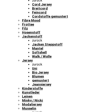
zurück
Cord Jersey
Breitcord
Feincord
Cordstoffe gemustert
Fibre Mood
Frottee
Filz
Hosenstoff
Jackenstoff
zurück
Jacken Steppstoff
Mantel
Softshell
Walk / Wolle
Jersey
zurück
Uni
Bio Jersey
Blumen
gemustert
Jeansjersey
Kinderstoffe
Kunstleder
Leinen
Minky / Nicki
Modaljersey
Musselin