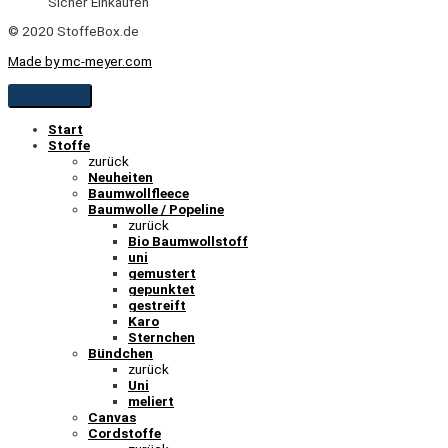
Sicher Einkaufen
© 2020 StoffeBox.de
Made by mc-meyer.com
Start
Stoffe
zurück
Neuheiten
Baumwollfleece
Baumwolle / Popeline
zurück
Bio Baumwollstoff
uni
gemustert
gepunktet
gestreift
Karo
Sternchen
Bündchen
zurück
Uni
meliert
Canvas
Cordstoffe