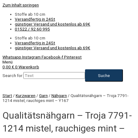
Zum Inhalt springen
Stoffe ab 10 cm
Versandfertig in 24St
günstiger Versand und kostenlos ab 69€
01522 / 92 60 995
Stoffe ab 10 cm
Versandfertig in 24St
günstiger Versand und kostenlos ab 69€
Whatsapp
Instagram
Facebook-f
Pinterest
Menü
0,00
€
0
Warenkorb
Search for:
Start
/
Kurzwaren
/
Garn
/
Nähgarn
/ Qualitätsnähgarn – Troja 7791-
1214 mistel, rauchiges mint – Y167
Qualitätsnähgarn – Troja 7791-
1214 mistel, rauchiges mint –