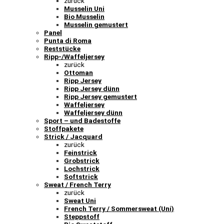
zurück
Musselin Uni
Bio Musselin
Musselin gemustert
Panel
Punta di Roma
Reststücke
Ripp-/Waffeljersey
zurück
Ottoman
Ripp Jersey
Ripp Jersey dünn
Ripp Jersey gemustert
Waffeljersey
Waffeljersey dünn
Sport – und Badestoffe
Stoffpakete
Strick / Jacquard
zurück
Feinstrick
Grobstrick
Lochstrick
Softstrick
Sweat / French Terry
zurück
Sweat Uni
French Terry / Sommersweat (Uni)
Steppstoff