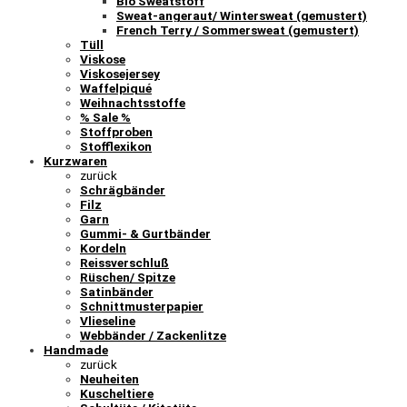
Bio Sweatstoff
Sweat-angeraut/ Wintersweat (gemustert)
French Terry / Sommersweat (gemustert)
Tüll
Viskose
Viskosejersey
Waffelpiqué
Weihnachtsstoffe
% Sale %
Stoffproben
Stofflexikon
Kurzwaren
zurück
Schrägbänder
Filz
Garn
Gummi- & Gurtbänder
Kordeln
Reissverschluß
Rüschen/ Spitze
Satinbänder
Schnittmusterpapier
Vlieseline
Webbänder / Zackenlitze
Handmade
zurück
Neuheiten
Kuscheltiere