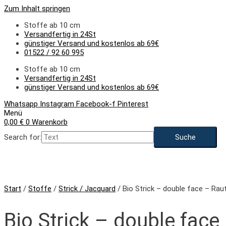
Zum Inhalt springen
Stoffe ab 10 cm
Versandfertig in 24St
günstiger Versand und kostenlos ab 69€
01522 / 92 60 995
Stoffe ab 10 cm
Versandfertig in 24St
günstiger Versand und kostenlos ab 69€
Whatsapp
Instagram
Facebook-f
Pinterest
Menü
0,00
€
0
Warenkorb
Search for:
Start
/
Stoffe
/
Strick / Jacquard
/ Bio Strick – double face – Rau
Bio Strick – double face