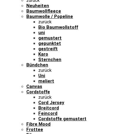
zurück
Neuheiten
Baumwollfleece
Baumwolle / Popeline
zurück
Bio Baumwollstoff
uni
gemustert
gepunktet
gestreift
Karo
Sternchen
Bündchen
zurück
Uni
meliert
Canvas
Cordstoffe
zurück
Cord Jersey
Breitcord
Feincord
Cordstoffe gemustert
Fibre Mood
Frottee