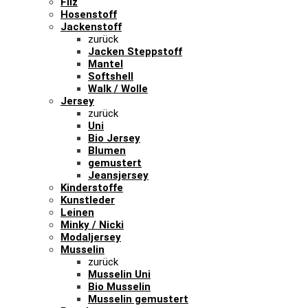
Filz
Hosenstoff
Jackenstoff
zurück
Jacken Steppstoff
Mantel
Softshell
Walk / Wolle
Jersey
zurück
Uni
Bio Jersey
Blumen
gemustert
Jeansjersey
Kinderstoffe
Kunstleder
Leinen
Minky / Nicki
Modaljersey
Musselin
zurück
Musselin Uni
Bio Musselin
Musselin gemustert