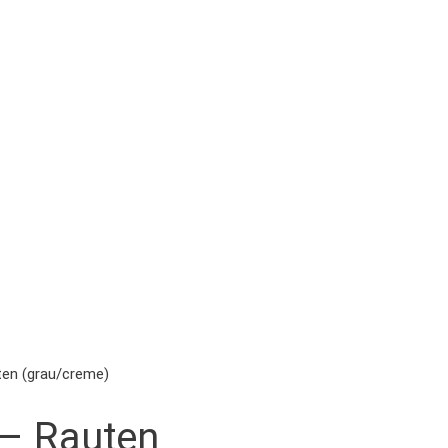
ten (grau/creme)
 – Rauten