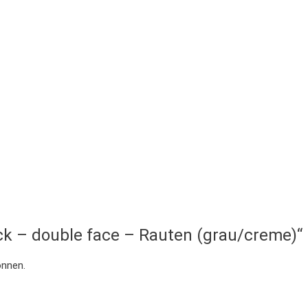
ick – double face – Rauten (grau/creme)“
önnen.