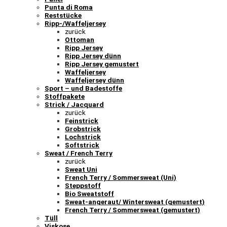
Punta di Roma
Reststücke
Ripp-/Waffeljersey
zurück
Ottoman
Ripp Jersey
Ripp Jersey dünn
Ripp Jersey gemustert
Waffeljersey
Waffeljersey dünn
Sport – und Badestoffe
Stoffpakete
Strick / Jacquard
zurück
Feinstrick
Grobstrick
Lochstrick
Softstrick
Sweat / French Terry
zurück
Sweat Uni
French Terry / Sommersweat (Uni)
Steppstoff
Bio Sweatstoff
Sweat-angeraut/ Wintersweat (gemustert)
French Terry / Sommersweat (gemustert)
Tüll
Viskose