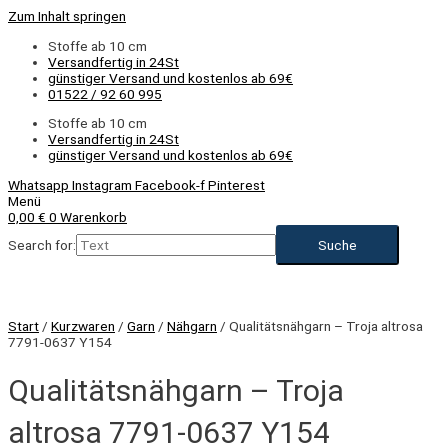
Zum Inhalt springen
Stoffe ab 10 cm
Versandfertig in 24St
günstiger Versand und kostenlos ab 69€
01522 / 92 60 995
Stoffe ab 10 cm
Versandfertig in 24St
günstiger Versand und kostenlos ab 69€
Whatsapp
Instagram
Facebook-f
Pinterest
Menü
0,00
€
0
Warenkorb
Search for:
Start
/
Kurzwaren
/
Garn
/
Nähgarn
/ Qualitätsnähgarn – Troja altrosa
7791-0637 Y154
Qualitätsnähgarn – Troja
altrosa 7791-0637 Y154