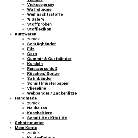
Viskosejersey
Waffelpiqué
Weihnachtsstoffe
% Sale %
Stoffproben
Stofflexikon
Kurzwaren
zurück
Schrägbänder
Filz
Garn
Gummi- & Gurtbänder
Kordeln
Reissverschluß
Rüschen/ Spitze
Satinbänder
Schnittmusterpapier
Vlieseline
Webbänder / Zackenlitze
Handmade
zurück
Neuheiten
Kuscheltiere
Schultüte / Kitatüte
Schnittmuster
Mein Konto
zurück
Konto-Details