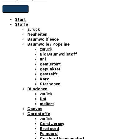
Start
Stoffe
zurück
Neuheiten
Baumwollfleece
Baumwolle / Popeline
zurück
Bio Baumwollstoff
uni
gemustert
gepunktet
gestreift
Karo
Sternchen
Bündchen
zurück
Uni
meliert
Canvas
Cordstoffe
zurück
Cord Jersey
Breitcord
Feincord
Cordstoffe gemustert