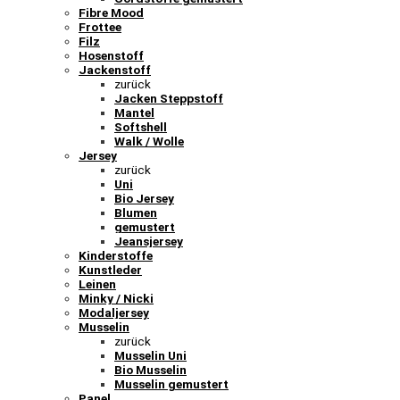
Fibre Mood
Frottee
Filz
Hosenstoff
Jackenstoff
zurück
Jacken Steppstoff
Mantel
Softshell
Walk / Wolle
Jersey
zurück
Uni
Bio Jersey
Blumen
gemustert
Jeansjersey
Kinderstoffe
Kunstleder
Leinen
Minky / Nicki
Modaljersey
Musselin
zurück
Musselin Uni
Bio Musselin
Musselin gemustert
Panel