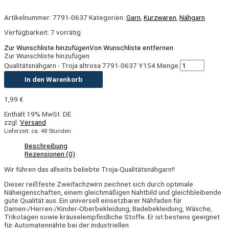
Artikelnummer:
7791-0637
Kategorien:
Garn
,
Kurzwaren
,
Nähgarn
Verfügbarkeit:
7 vorrätig
Zur Wunschliste hinzufügen
Von Wunschliste entfernen
Zur Wunschliste hinzufügen
Qualitätsnähgarn - Troja altrosa 7791-0637 Y154 Menge
In den Warenkorb
1,99
€
Enthält 19% MwSt. DE
zzgl.
Versand
Lieferzeit: ca. 48 Stunden
Beschreibung
Rezensionen (0)
Wir führen das allseits beliebte Troja-Qualitätsnähgarn!!
Dieser reißfeste Zweifachzwirn zeichnet sich durch optimale
Näheigenschaften, einem gleichmäßigen Nahtbild und gleichbleibende
gute Qualität aus. E
in universell einsetzbarer Nähfaden für
Damen-/Herren-/Kinder-Oberbekleidung, Badebekleidung, Wäsche,
Trikotagen sowie kräuselempfindliche Stoffe. Er ist bestens geeignet
für Automatennähte bei der industriellen