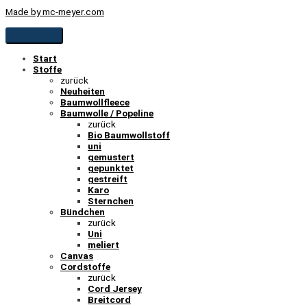
Made by mc-meyer.com
Start
Stoffe
zurück
Neuheiten
Baumwollfleece
Baumwolle / Popeline
zurück
Bio Baumwollstoff
uni
gemustert
gepunktet
gestreift
Karo
Sternchen
Bündchen
zurück
Uni
meliert
Canvas
Cordstoffe
zurück
Cord Jersey
Breitcord