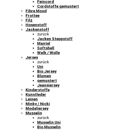
Feincord
Cordstoffe gemustert
Fibre Mood
Frottee
Filz
Hosenstoff
Jackenstoff
zurück
Jacken Steppstoff
Mantel
Softshell
Walk / Wolle
Jersey
zurück
Uni
Bio Jersey
Blumen
gemustert
Jeansjersey
Kinderstoffe
Kunstleder
Leinen
Minky / Nicki
Modaljersey
Musselin
zurück
Musselin Uni
Bio Musselin