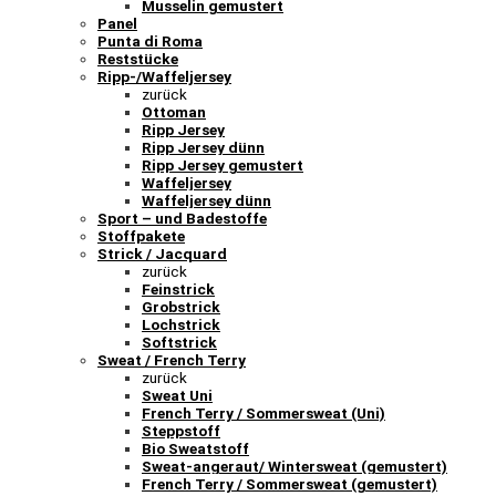
Musselin gemustert
Panel
Punta di Roma
Reststücke
Ripp-/Waffeljersey
zurück
Ottoman
Ripp Jersey
Ripp Jersey dünn
Ripp Jersey gemustert
Waffeljersey
Waffeljersey dünn
Sport – und Badestoffe
Stoffpakete
Strick / Jacquard
zurück
Feinstrick
Grobstrick
Lochstrick
Softstrick
Sweat / French Terry
zurück
Sweat Uni
French Terry / Sommersweat (Uni)
Steppstoff
Bio Sweatstoff
Sweat-angeraut/ Wintersweat (gemustert)
French Terry / Sommersweat (gemustert)