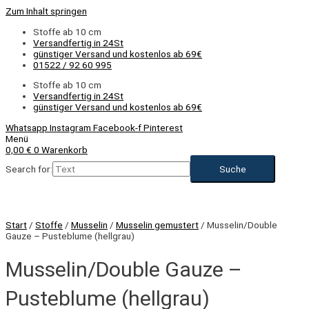
Zum Inhalt springen
Stoffe ab 10 cm
Versandfertig in 24St
günstiger Versand und kostenlos ab 69€
01522 / 92 60 995
Stoffe ab 10 cm
Versandfertig in 24St
günstiger Versand und kostenlos ab 69€
Whatsapp
Instagram
Facebook-f
Pinterest
Menü
0,00
€
0
Warenkorb
Search for:
Start
/
Stoffe
/
Musselin
/
Musselin gemustert
/ Musselin/Double
Gauze – Pusteblume (hellgrau)
Musselin/Double Gauze –
Pusteblume (hellgrau)