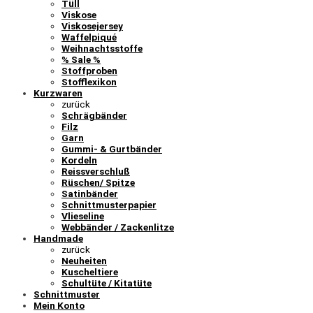
Tüll
Viskose
Viskosejersey
Waffelpiqué
Weihnachtsstoffe
% Sale %
Stoffproben
Stofflexikon
Kurzwaren
zurück
Schrägbänder
Filz
Garn
Gummi- & Gurtbänder
Kordeln
Reissverschluß
Rüschen/ Spitze
Satinbänder
Schnittmusterpapier
Vlieseline
Webbänder / Zackenlitze
Handmade
zurück
Neuheiten
Kuscheltiere
Schultüte / Kitatüte
Schnittmuster
Mein Konto