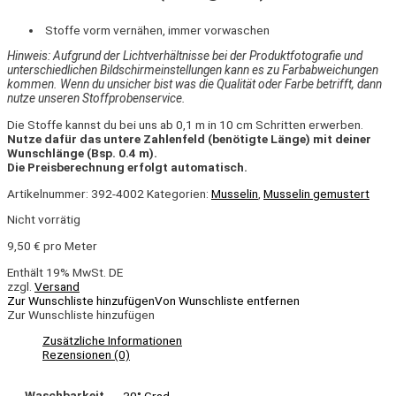
Stoffe vorm vernähen, immer vorwaschen
Hinweis: Aufgrund der Lichtverhältnisse bei der Produktfotografie und
unterschiedlichen Bildschirmeinstellungen kann es zu Farbabweichungen
kommen. Wenn du unsicher bist was die Qualität oder Farbe betrifft, dann
nutze unseren Stoffprobenservice.
Die Stoffe kannst du bei uns ab 0,1 m in 10 cm Schritten erwerben.
Nutze dafür das untere Zahlenfeld (benötigte Länge) mit deiner
Wunschlänge (Bsp. 0.4 m).
Die Preisberechnung erfolgt automatisch.
Artikelnummer:
392-4002
Kategorien:
Musselin
,
Musselin gemustert
Nicht vorrätig
9,50
€
pro Meter
Enthält 19% MwSt. DE
zzgl.
Versand
Zur Wunschliste hinzufügen
Von Wunschliste entfernen
Zur Wunschliste hinzufügen
Zusätzliche Informationen
Rezensionen (0)
Waschbarkeit
30° Grad