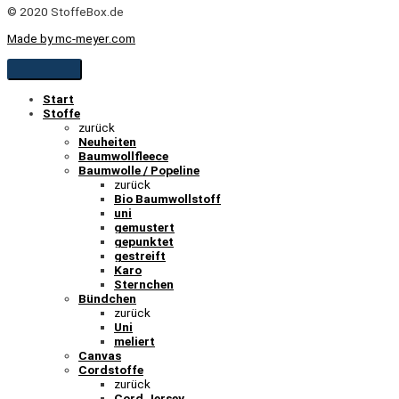
© 2020 StoffeBox.de
Made by mc-meyer.com
Start
Stoffe
zurück
Neuheiten
Baumwollfleece
Baumwolle / Popeline
zurück
Bio Baumwollstoff
uni
gemustert
gepunktet
gestreift
Karo
Sternchen
Bündchen
zurück
Uni
meliert
Canvas
Cordstoffe
zurück
Cord Jersey