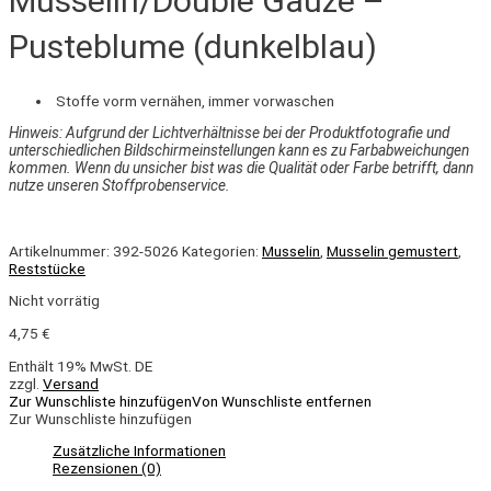
Musselin/Double Gauze –
Pusteblume (dunkelblau)
Stoffe vorm vernähen, immer vorwaschen
Hinweis: Aufgrund der Lichtverhältnisse bei der Produktfotografie und
unterschiedlichen Bildschirmeinstellungen kann es zu Farbabweichungen
kommen. Wenn du unsicher bist was die Qualität oder Farbe betrifft, dann
nutze unseren Stoffprobenservice.
Artikelnummer:
392-5026
Kategorien:
Musselin
,
Musselin gemustert
,
Reststücke
Nicht vorrätig
4,75
€
Enthält 19% MwSt. DE
zzgl.
Versand
Zur Wunschliste hinzufügen
Von Wunschliste entfernen
Zur Wunschliste hinzufügen
Zusätzliche Informationen
Rezensionen (0)