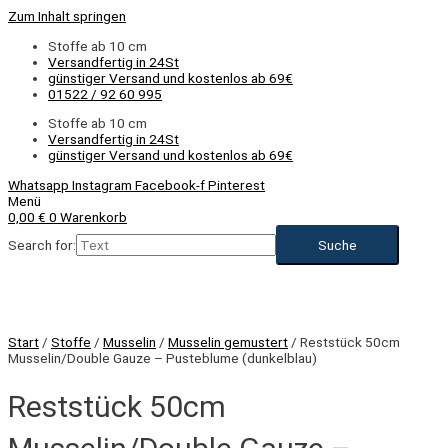
Zum Inhalt springen
Stoffe ab 10 cm
Versandfertig in 24St
günstiger Versand und kostenlos ab 69€
01522 / 92 60 995
Stoffe ab 10 cm
Versandfertig in 24St
günstiger Versand und kostenlos ab 69€
Whatsapp
Instagram
Facebook-f
Pinterest
Menü
0,00
€
0
Warenkorb
Search for:
Start
/
Stoffe
/
Musselin
/
Musselin gemustert
/ Reststück 50cm
Musselin/Double Gauze – Pusteblume (dunkelblau)
Reststück 50cm