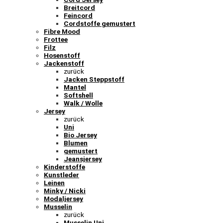
Breitcord
Feincord
Cordstoffe gemustert
Fibre Mood
Frottee
Filz
Hosenstoff
Jackenstoff
zurück
Jacken Steppstoff
Mantel
Softshell
Walk / Wolle
Jersey
zurück
Uni
Bio Jersey
Blumen
gemustert
Jeansjersey
Kinderstoffe
Kunstleder
Leinen
Minky / Nicki
Modaljersey
Musselin
zurück
Musselin Uni