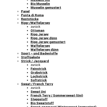
Bio Musselin
Musselin gemustert
Panel
Punta di Roma
Reststücke
Ripp-/Waffeljersey
zurück
Ottoman
Ripp Jersey
Ripp Jersey dünn
Ripp Jersey gemustert
Waffeljersey
Waffeljersey dünn
Sport – und Badestoffe
Stoffpakete
Strick / Jacquard
zurück
Feinstrick
Grobstrick
Lochstrick
Softstrick
Sweat / French Terry
zurück
Sweat Uni
French Terry / Sommersweat (Uni)
Steppstoff
Bio Sweatstoff
Sweat-angeraut/ Wintersweat (gemustert)