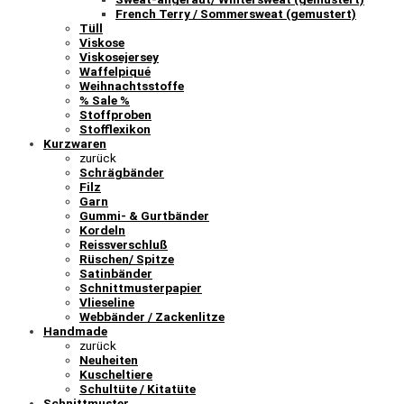
French Terry / Sommersweat (gemustert)
Tüll
Viskose
Viskosejersey
Waffelpiqué
Weihnachtsstoffe
% Sale %
Stoffproben
Stofflexikon
Kurzwaren
zurück
Schrägbänder
Filz
Garn
Gummi- & Gurtbänder
Kordeln
Reissverschluß
Rüschen/ Spitze
Satinbänder
Schnittmusterpapier
Vlieseline
Webbänder / Zackenlitze
Handmade
zurück
Neuheiten
Kuscheltiere
Schultüte / Kitatüte
Schnittmuster