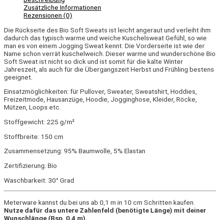
Zusätzliche Informationen
Rezensionen (0)
Die Rückseite des Bio Soft Sweats ist leicht angeraut und verleiht ihm
dadurch das typisch warme und weiche Kuschelsweat Gefühl, so wie
man es von einem Jogging Sweat kennt. Die Vorderseite ist wie der
Name schon verrät kuschelweich. Dieser warme und wunderschöne Bio
Soft Sweat ist nicht so dick und ist somit für die kalte Winter
Jahreszeit, als auch für die Übergangszeit Herbst und Frühling bestens
geeignet.
Einsatzmöglichkeiten: für Pullover, Sweater, Sweatshirt, Hoddies,
Freizeitmode, Hausanzüge, Hoodie, Jogginghose, Kleider, Röcke,
Mützen, Loops etc.
Stoffgewicht: 225 g/m²
Stoffbreite: 150 cm
Zusammensetzung: 95% Baumwolle, 5% Elastan
Zertifizierung: Bio
Waschbarkeit: 30° Grad
Meterware kannst du bei uns ab 0,1 m in 10 cm Schritten kaufen.
Nutze dafür das untere Zahlenfeld (benötigte Länge) mit deiner
Wunschlänge (Bsp. 0.4 m).