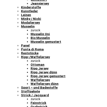
Jeansjersey
Kinderstoffe
Kunstleder
Leinen
Minky / Nicki
Modaljersey
Musselin
zurück
Musselin Uni
Bio Musselin
Musselin gemustert
Panel
Punta di Roma
Reststücke
Ripp-/Waffeljersey
zurück
Ottoman
Ripp Jersey
Ripp Jersey dünn
Ripp Jersey gemustert
Waffeljersey
Waffeljersey dünn
Sport – und Badestoffe
Stoffpakete
Strick / Jacquard
zurück
Feinstrick
Grobstrick