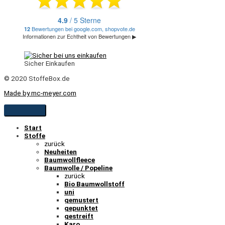
Sicher Einkaufen
© 2020 StoffeBox.de
Made by mc-meyer.com
Start
Stoffe
zurück
Neuheiten
Baumwollfleece
Baumwolle / Popeline
zurück
Bio Baumwollstoff
uni
gemustert
gepunktet
gestreift
Karo