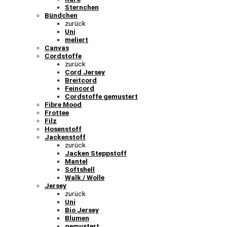
Sternchen
Bündchen
zurück
Uni
meliert
Canvas
Cordstoffe
zurück
Cord Jersey
Breitcord
Feincord
Cordstoffe gemustert
Fibre Mood
Frottee
Filz
Hosenstoff
Jackenstoff
zurück
Jacken Steppstoff
Mantel
Softshell
Walk / Wolle
Jersey
zurück
Uni
Bio Jersey
Blumen
gemustert