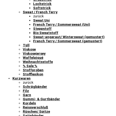
Lochstrick
Softstrick
Sweat / French Terry
zurück
Sweat Uni
French Terry / Sommersweat (Uni)
Steppstoff
Bio Sweatstoff
Sweat-angeraut/ Wintersweat (gemustert)
French Terry / Sommersweat (gemustert)
Tüll
Viskose
Viskosejersey
Waffelpiqué
Weihnachtsstoffe
% Sale %
Stoffproben
Stofflexikon
Kurzwaren
zurück
Schrägbänder
Filz
Garn
Gummi- & Gurtbänder
Kordeln
Reissverschluß
Rüschen/ Spitze
Satinbänder