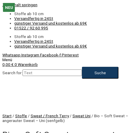
Zum Inhalt springen
NEU
NEU
NEU
NEU
NEU
Stoffe ab 10 cm
Versandfertig in 24St
günstiger Versand und kostenlos ab 69€
01522 / 92 60 995
Stoffe ab 10 cm
Versandfertig in 24St
günstiger Versand und kostenlos ab 69€
Whatsapp
Instagram
Facebook-f
Pinterest
Menü
0,00
€
0
Warenkorb
Search for:
Start
/
Stoffe
/
Sweat / French Terry
/
Sweat Uni
/ Bio – Soft Sweat –
angerauter Sweat – Uni (senfgelb)