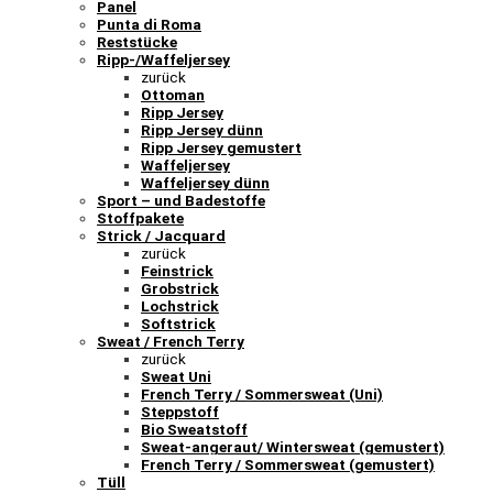
Panel
Punta di Roma
Reststücke
Ripp-/Waffeljersey
zurück
Ottoman
Ripp Jersey
Ripp Jersey dünn
Ripp Jersey gemustert
Waffeljersey
Waffeljersey dünn
Sport – und Badestoffe
Stoffpakete
Strick / Jacquard
zurück
Feinstrick
Grobstrick
Lochstrick
Softstrick
Sweat / French Terry
zurück
Sweat Uni
French Terry / Sommersweat (Uni)
Steppstoff
Bio Sweatstoff
Sweat-angeraut/ Wintersweat (gemustert)
French Terry / Sommersweat (gemustert)
Tüll