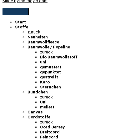
Made by mc-meyer.com
Start
Stoffe
zurück
Neuheiten
Baumwollfleece
Baumwolle / Popeline
zurück
Bio Baumwollstoff
uni
gemustert
gepunktet
gestreift
Karo
Sternchen
Bündchen
zurück
Uni
meliert
Canvas
Cordstoffe
zurück
Cord Jersey
Breitcord
Feincord