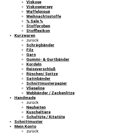
Viskose
Viskosejersey
Waffelpiqué
Weihnachtsstoffe
% Sale %
Stoffproben
Stofflexikon
Kurzwaren
zurück
Schrägbänder
Filz
Garn
Gummi- & Gurtbänder
Kordeln
Reissverschluß
Rüschen/ Spitze
Satinbänder
Schnittmusterpapier
Vlieseline
Webbänder / Zackenlitze
Handmade
zurück
Neuheiten
Kuscheltiere
Schultüte / Kitatüte
Schnittmuster
Mein Konto
zurück