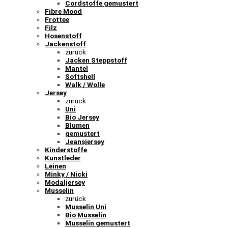
Cordstoffe gemustert
Fibre Mood
Frottee
Filz
Hosenstoff
Jackenstoff
zurück
Jacken Steppstoff
Mantel
Softshell
Walk / Wolle
Jersey
zurück
Uni
Bio Jersey
Blumen
gemustert
Jeansjersey
Kinderstoffe
Kunstleder
Leinen
Minky / Nicki
Modaljersey
Musselin
zurück
Musselin Uni
Bio Musselin
Musselin gemustert