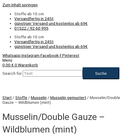
Zum Inhalt springen
Stoffe ab 10 cm
Versandfertig in 24St
günstiger Versand und kostenlos ab 69€
01522 / 92 60 995
Stoffe ab 10 cm
Versandfertig in 24St
günstiger Versand und kostenlos ab 69€
Whatsapp
Instagram
Facebook-f
Pinterest
Menü
0,00
€
0
Warenkorb
Search for:
Start
/
Stoffe
/
Musselin
/
Musselin gemustert
/ Musselin/Double
Gauze – Wildblumen (mint)
Musselin/Double Gauze –
Wildblumen (mint)