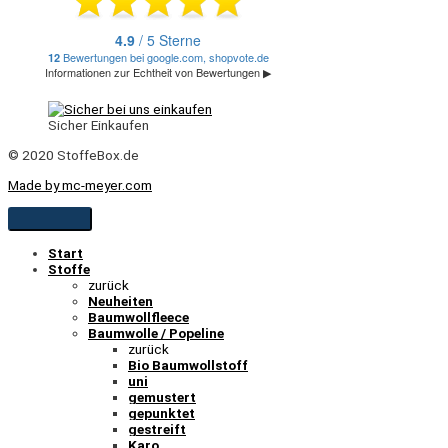
Sicher Einkaufen
© 2020 StoffeBox.de
Made by mc-meyer.com
Start
Stoffe
zurück
Neuheiten
Baumwollfleece
Baumwolle / Popeline
zurück
Bio Baumwollstoff
uni
gemustert
gepunktet
gestreift
Karo