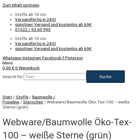
Zum Inhalt springen
Stoffe ab 10 cm
Versandfertig in 24St
günstiger Versand und kostenlos ab 69€
01522 / 92 60 995
Stoffe ab 10 cm
Versandfertig in 24St
günstiger Versand und kostenlos ab 69€
Whatsapp
Instagram
Facebook-f
Pinterest
Menü
0,00
€
0
Warenkorb
Search for:
Start
/
Stoffe
/
Baumwolle /
Popeline
/
Sternchen
/ Webware/Baumwolle Öko-Tex-100 – weiße
Sterne (grün)
Webware/Baumwolle Öko-Tex-
100 – weiße Sterne (grün)