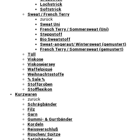
Lochstrick
Softstrick
Sweat / French Terry
zurück
Sweat Uni
French Terry / Sommersweat (Uni)
Steppstoff
Bio Sweatstoff
Sweat-angeraut/ Wintersweat (gemustert)
French Terry / Sommersweat (gemustert)
Tüll
Viskose
Viskosejersey
Waffelpiqué
Weihnachtsstoffe
% Sale %
Stoffproben
Stofflexikon
Kurzwaren
zurück
Schrägbänder
Filz
Garn
Gummi- & Gurtbänder
Kordeln
Reissverschluß
Rüschen/ Spitze
Satinbänder