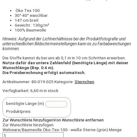
Öko Tex 100
30°-40° waschbar
147 cm breit
Gewicht : 130g/m²
100% Baumwolle
Hinweis: Aufgrund der Lichtverhältnisse bei der Produktfotografie und
unterschiedlichen Bildschirmeinstellungen kann es zu Farbabweichungen
kommen.
Die Stoffe kannst du bei uns ab 0,1 m in 10 cm Schritten erwerben.
Nutze dafür das untere Zahlenfeld (benötigte Länge) mit deiner
Wunschlänge (Bsp. 0.4 m).
Die Preisberechnung erfolgt automatisch.
Artikelnummer:
80-019-025
Kategorie:
Sternchen
Verfügbarkeit:
6,60 m in stock
benötigte Länge (m)
Produktpreis
Zur Wunschliste hinzufügen
Von Wunschliste entfernen
Zur Wunschliste hinzufügen
Webware/Baumwolle Öko-Tex-100 - weiße Sterne (grün) Menge