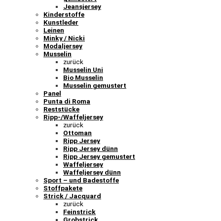
Jeansjersey
Kinderstoffe
Kunstleder
Leinen
Minky / Nicki
Modaljersey
Musselin
zurück
Musselin Uni
Bio Musselin
Musselin gemustert
Panel
Punta di Roma
Reststücke
Ripp-/Waffeljersey
zurück
Ottoman
Ripp Jersey
Ripp Jersey dünn
Ripp Jersey gemustert
Waffeljersey
Waffeljersey dünn
Sport – und Badestoffe
Stoffpakete
Strick / Jacquard
zurück
Feinstrick
Grobstrick