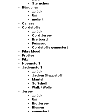
Sternchen
Bündchen
zurück
Uni
meliert
Canvas
Cordstoffe
zurück
Cord Jersey
Breitcord
Feincord
Cordstoffe gemustert
Fibre Mood
Frottee
Filz
Hosenstoff
Jackenstoff
zurück
Jacken Steppstoff
Mantel
Softshell
Walk / Wolle
Jersey
zurück
Uni
Bio Jersey
Blumen
gemustert