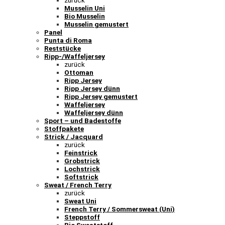
zurück
Musselin Uni
Bio Musselin
Musselin gemustert
Panel
Punta di Roma
Reststücke
Ripp-/Waffeljersey
zurück
Ottoman
Ripp Jersey
Ripp Jersey dünn
Ripp Jersey gemustert
Waffeljersey
Waffeljersey dünn
Sport – und Badestoffe
Stoffpakete
Strick / Jacquard
zurück
Feinstrick
Grobstrick
Lochstrick
Softstrick
Sweat / French Terry
zurück
Sweat Uni
French Terry / Sommersweat (Uni)
Steppstoff