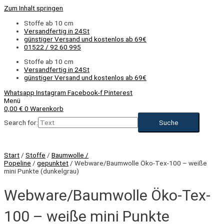
Zum Inhalt springen
Stoffe ab 10 cm
Versandfertig in 24St
günstiger Versand und kostenlos ab 69€
01522 / 92 60 995
Stoffe ab 10 cm
Versandfertig in 24St
günstiger Versand und kostenlos ab 69€
Whatsapp
Instagram
Facebook-f
Pinterest
Menü
0,00
€
0
Warenkorb
Search for:
Start
/
Stoffe
/
Baumwolle /
Popeline
/
gepunktet
/ Webware/Baumwolle Öko-Tex-100 – weiße
mini Punkte (dunkelgrau)
Webware/Baumwolle Öko-Tex-
100 – weiße mini Punkte