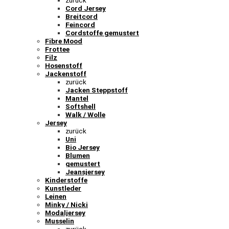
zurück
Cord Jersey
Breitcord
Feincord
Cordstoffe gemustert
Fibre Mood
Frottee
Filz
Hosenstoff
Jackenstoff
zurück
Jacken Steppstoff
Mantel
Softshell
Walk / Wolle
Jersey
zurück
Uni
Bio Jersey
Blumen
gemustert
Jeansjersey
Kinderstoffe
Kunstleder
Leinen
Minky / Nicki
Modaljersey
Musselin