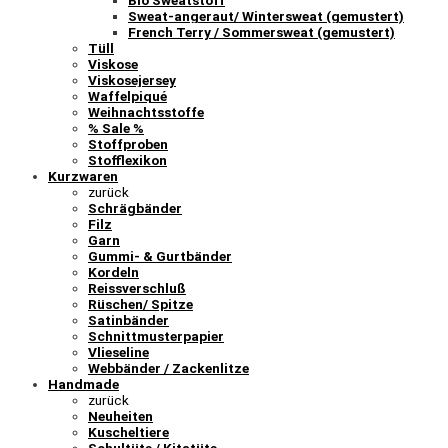
Bio Sweatstoff
Sweat-angeraut/ Wintersweat (gemustert)
French Terry / Sommersweat (gemustert)
Tüll
Viskose
Viskosejersey
Waffelpiqué
Weihnachtsstoffe
% Sale %
Stoffproben
Stofflexikon
Kurzwaren
zurück
Schrägbänder
Filz
Garn
Gummi- & Gurtbänder
Kordeln
Reissverschluß
Rüschen/ Spitze
Satinbänder
Schnittmusterpapier
Vlieseline
Webbänder / Zackenlitze
Handmade
zurück
Neuheiten
Kuscheltiere