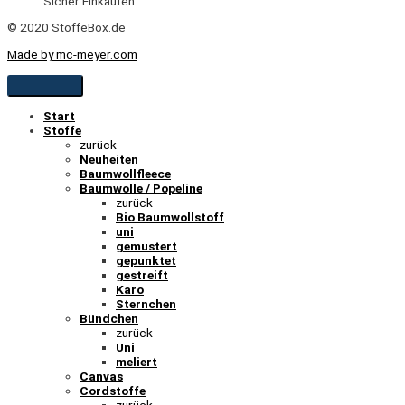
Sicher Einkaufen
© 2020 StoffeBox.de
Made by mc-meyer.com
Start
Stoffe
zurück
Neuheiten
Baumwollfleece
Baumwolle / Popeline
zurück
Bio Baumwollstoff
uni
gemustert
gepunktet
gestreift
Karo
Sternchen
Bündchen
zurück
Uni
meliert
Canvas
Cordstoffe