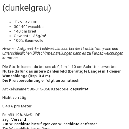
(dunkelgrau)
Öko Tex 100
30°-40° waschbar
140 cm breit
Gewicht : 135g/m²
100% Baumwolle
Hinweis: Aufgrund der Lichtverhältnisse bei der Produktfotografie und
unterschiedlichen Bildschirmeinstellungen kann es zu Farbabweichungen
kommen.
Die Stoffe kannst du bei uns ab 0,1 m in 10 cm Schritten erwerben.
Nutze dafür das untere Zahlenfeld (benötigte Länge) mit deiner
Wunschlänge (Bsp. 0.4 m).
Die Preisberechnung erfolgt automatisch.
Artikelnummer:
80-015-068
Kategorie:
gepunktet
Nicht vorrätig
8,40
€
pro Meter
Enthält 19% MwSt. DE
zzgl.
Versand
Zur Wunschliste hinzufügen
Von Wunschliste entfernen
Zur Wunschliste hinzufügen