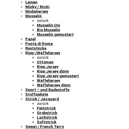
Leinen
Minky / Nicki
Modaljersey
Musselin
zurück
Musselin Uni
Bio Musselin
Musselin gemustert
Panel
Punta di Roma
Reststücke
Ripp-/Waffeljersey
zurück
Ottoman
Ripp Jersey
Ripp Jersey dünn
Ripp Jersey gemustert
Waffeljersey
Waffeljersey dünn
Sport – und Badestoffe
Stoffpakete
Strick / Jacquard
zurück
Feinstrick
Grobstrick
Lochstrick
Softstrick
Sweat / French Terry