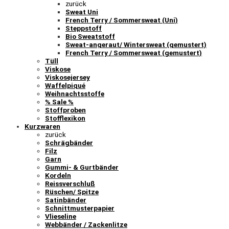
zurück
Sweat Uni
French Terry / Sommersweat (Uni)
Steppstoff
Bio Sweatstoff
Sweat-angeraut/ Wintersweat (gemustert)
French Terry / Sommersweat (gemustert)
Tüll
Viskose
Viskosejersey
Waffelpiqué
Weihnachtsstoffe
% Sale %
Stoffproben
Stofflexikon
Kurzwaren
zurück
Schrägbänder
Filz
Garn
Gummi- & Gurtbänder
Kordeln
Reissverschluß
Rüschen/ Spitze
Satinbänder
Schnittmusterpapier
Vlieseline
Webbänder / Zackenlitze