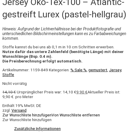
Jersey Öko-Tex-100 – Atlantic-
gestreift Lurex (pastel-hellgrau)
Hinweis: Aufgrund der Lichtverhältnisse bei der Produktfotografie und
unterschiedlichen Bildschirmeinstellungen kann es zu Farbabweichungen
kommen.
Stoffe kannst du bei uns ab 0,1 m in 10 cm Schritten erwerben.
Nutze dafür das untere Zahlenfeld (benötigte Länge) mit deiner
Wunschlänge (Bsp. 0.4 m).
Die Preisberechnung erfolgt automatisch.
Artikelnummer:
1159-849
Kategorien:
% Sale %
,
gemustert
,
Jersey
,
Stoffe
Nicht vorrätig
14,10
€
Ursprünglicher Preis war: 14,10 €
9,90
€
Aktueller Preis ist:
9,90 €.
pro Meter
Enthält 19% MwSt. DE
zzgl.
Versand
Zur Wunschliste hinzufügen
Von Wunschliste entfernen
Zur Wunschliste hinzufügen
Zusätzliche Informationen