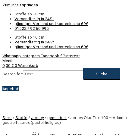
Zum Inhalt springen
Stoffe ab 10 cm
Versandfertig in 24St
günstiger Versand und kostenlos ab 69€
01522 / 92 60 995
Stoffe ab 10 cm
Versandfertig in 24St
günstiger Versand und kostenlos ab 69€
Whatsapp
Instagram
Facebook-f
Pinterest
Menü
0,00
€
0
Warenkorb
Search for:
Angebot!
Start
/
Stoffe
/
Jersey
/
gemustert
/ Jersey Öko-Tex-100 – Atlantic-
gestreift Lurex (pastel-hellgrau)