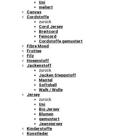
Uni
meliert
Canvas
Cordstoffe
zurück
Cord Jersey
Breitcord
Feincord
Cordstoffe gemustert
Fibre Mood
Frottee
Filz
Hosenstoff
Jackenstoff
zurück
Jacken Steppstoff
Mantel
Softshell
Walk / Wolle
Jersey
zurück
Uni
Bio Jersey
Blumen
gemustert
Jeansjersey
Kinderstoffe
Kunstleder