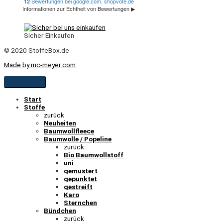
Sicher Einkaufen
© 2020 StoffeBox.de
Made by mc-meyer.com
Start
Stoffe
zurück
Neuheiten
Baumwollfleece
Baumwolle / Popeline
zurück
Bio Baumwollstoff
uni
gemustert
gepunktet
gestreift
Karo
Sternchen
Bündchen
zurück