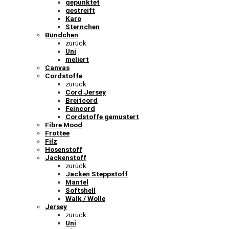
gepunktet
gestreift
Karo
Sternchen
Bündchen
zurück
Uni
meliert
Canvas
Cordstoffe
zurück
Cord Jersey
Breitcord
Feincord
Cordstoffe gemustert
Fibre Mood
Frottee
Filz
Hosenstoff
Jackenstoff
zurück
Jacken Steppstoff
Mantel
Softshell
Walk / Wolle
Jersey
zurück
Uni