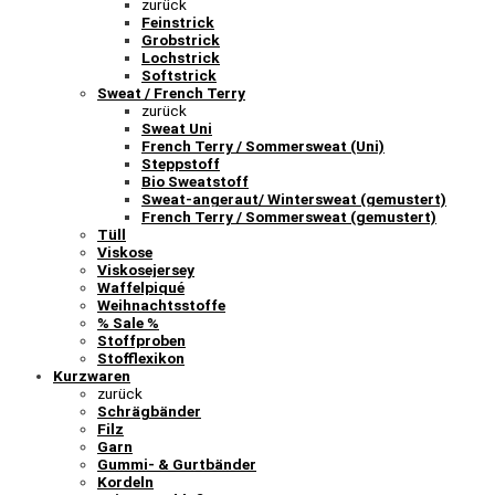
zurück
Feinstrick
Grobstrick
Lochstrick
Softstrick
Sweat / French Terry
zurück
Sweat Uni
French Terry / Sommersweat (Uni)
Steppstoff
Bio Sweatstoff
Sweat-angeraut/ Wintersweat (gemustert)
French Terry / Sommersweat (gemustert)
Tüll
Viskose
Viskosejersey
Waffelpiqué
Weihnachtsstoffe
% Sale %
Stoffproben
Stofflexikon
Kurzwaren
zurück
Schrägbänder
Filz
Garn
Gummi- & Gurtbänder
Kordeln