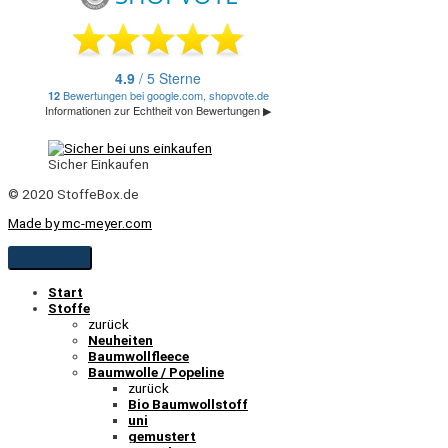
Sicher Einkaufen
© 2020 StoffeBox.de
Made by mc-meyer.com
Start
Stoffe
zurück
Neuheiten
Baumwollfleece
Baumwolle / Popeline
zurück
Bio Baumwollstoff
uni
gemustert