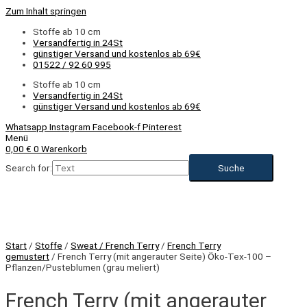
Zum Inhalt springen
Stoffe ab 10 cm
Versandfertig in 24St
günstiger Versand und kostenlos ab 69€
01522 / 92 60 995
Stoffe ab 10 cm
Versandfertig in 24St
günstiger Versand und kostenlos ab 69€
Whatsapp
Instagram
Facebook-f
Pinterest
Menü
0,00
€
0
Warenkorb
Search for:
Start
/
Stoffe
/
Sweat / French Terry
/
French Terry
gemustert
/ French Terry (mit angerauter Seite) Öko-Tex-100 –
Pflanzen/Pusteblumen (grau meliert)
French Terry (mit angerauter