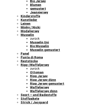
Bio Jersey
Blumen
gemustert
Jeansjersey
Kinderstoffe
Kunstleder
Leinen
Minky / Nicki
Modaljersey
Musselin
zurück
Musselin Uni
Bio Musselin
Musselin gemustert
Panel
Punta di Roma
Reststücke
Ripp-/Waffeljersey
zurück
Ottoman
Ripp Jersey
Ripp Jersey dünn
Ripp Jersey gemustert
Waffeljersey
Waffeljersey dünn
Sport – und Badestoffe
Stoffpakete
Strick / Jacquard