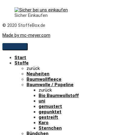
Sicher Einkaufen
© 2020 StoffeBox.de
Made by mc-meyer.com
Start
Stoffe
zurück
Neuheiten
Baumwollfleece
Baumwolle / Popeline
zurück
Bio Baumwollstoff
uni
gemustert
gepunktet
gestreift
Karo
Sternchen
Bündchen