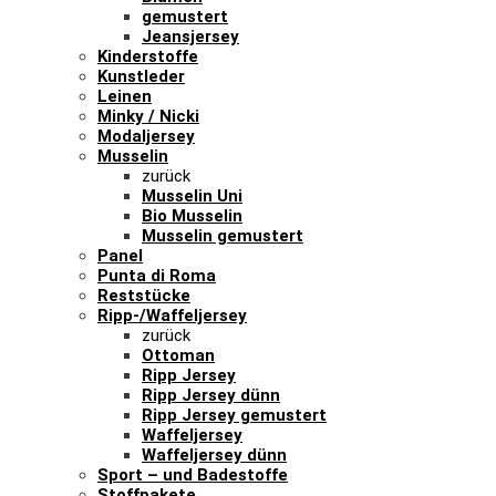
gemustert
Jeansjersey
Kinderstoffe
Kunstleder
Leinen
Minky / Nicki
Modaljersey
Musselin
zurück
Musselin Uni
Bio Musselin
Musselin gemustert
Panel
Punta di Roma
Reststücke
Ripp-/Waffeljersey
zurück
Ottoman
Ripp Jersey
Ripp Jersey dünn
Ripp Jersey gemustert
Waffeljersey
Waffeljersey dünn
Sport – und Badestoffe
Stoffpakete