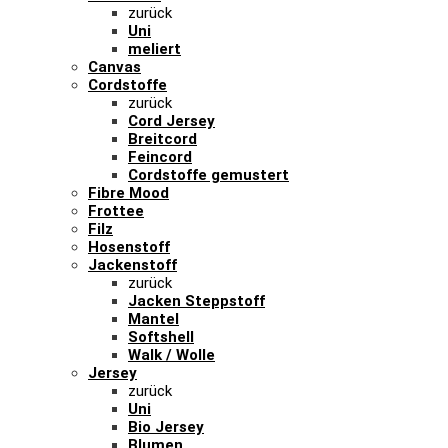
zurück
Uni
meliert
Canvas
Cordstoffe
zurück
Cord Jersey
Breitcord
Feincord
Cordstoffe gemustert
Fibre Mood
Frottee
Filz
Hosenstoff
Jackenstoff
zurück
Jacken Steppstoff
Mantel
Softshell
Walk / Wolle
Jersey
zurück
Uni
Bio Jersey
Blumen