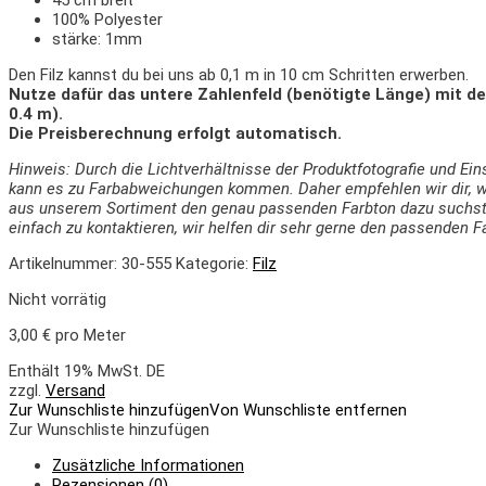
100% Polyester
stärke: 1mm
Den Filz kannst du bei uns ab 0,1 m in 10 cm Schritten erwerben.
Nutze dafür das untere Zahlenfeld (benötigte Länge) mit d
0.4 m).
Die Preisberechnung erfolgt automatisch.
Hinweis: Durch die Lichtverhältnisse der Produktfotografie und Ei
kann es zu Farbabweichungen kommen. Daher empfehlen wir dir,
w
aus unserem Sortiment den genau passenden Farbton dazu suchst
einfach zu kontaktieren, wir helfen dir sehr gerne den passenden F
Artikelnummer:
30-555
Kategorie:
Filz
Nicht vorrätig
3,00
€
pro Meter
Enthält 19% MwSt. DE
zzgl.
Versand
Zur Wunschliste hinzufügen
Von Wunschliste entfernen
Zur Wunschliste hinzufügen
Zusätzliche Informationen
Rezensionen (0)