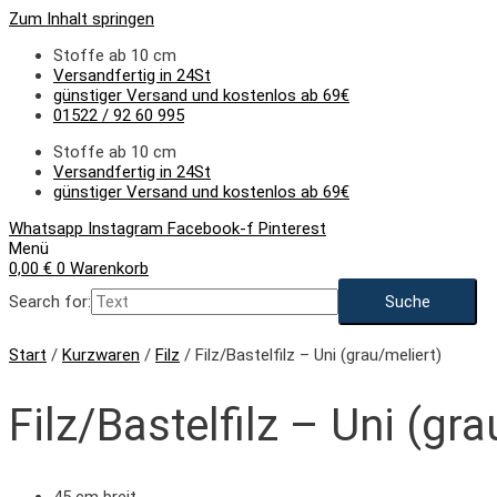
Zum Inhalt springen
Stoffe ab 10 cm
Versandfertig in 24St
günstiger Versand und kostenlos ab 69€
01522 / 92 60 995
Stoffe ab 10 cm
Versandfertig in 24St
günstiger Versand und kostenlos ab 69€
Whatsapp
Instagram
Facebook-f
Pinterest
Menü
0,00
€
0
Warenkorb
Search for:
Start
/
Kurzwaren
/
Filz
/ Filz/Bastelfilz – Uni (grau/meliert)
Filz/Bastelfilz – Uni (gra
45 cm breit