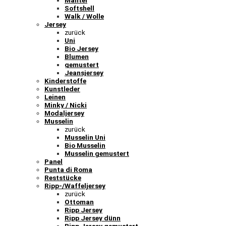
Mantel
Softshell
Walk / Wolle
Jersey
zurück
Uni
Bio Jersey
Blumen
gemustert
Jeansjersey
Kinderstoffe
Kunstleder
Leinen
Minky / Nicki
Modaljersey
Musselin
zurück
Musselin Uni
Bio Musselin
Musselin gemustert
Panel
Punta di Roma
Reststücke
Ripp-/Waffeljersey
zurück
Ottoman
Ripp Jersey
Ripp Jersey dünn