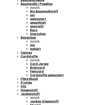
Baumwollfleece
Baumwolle / Popeline
zurück
Bio Baumwollstoff
uni
gemustert
gepunktet
gestreift
Karo
Sternchen
Bündchen
zurück
Uni
meliert
Canvas
Cordstoffe
zurück
Cord Jersey
Breitcord
Feincord
Cordstoffe gemustert
Fibre Mood
Frottee
Filz
Hosenstoff
Jackenstoff
zurück
Jacken Steppstoff