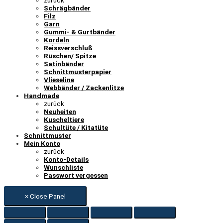
zurück
Schrägbänder
Filz
Garn
Gummi- & Gurtbänder
Kordeln
Reissverschluß
Rüschen/ Spitze
Satinbänder
Schnittmusterpapier
Vlieseline
Webbänder / Zackenlitze
Handmade
zurück
Neuheiten
Kuscheltiere
Schultüte / Kitatüte
Schnittmuster
Mein Konto
zurück
Konto-Details
Wunschliste
Passwort vergessen
× Close Panel