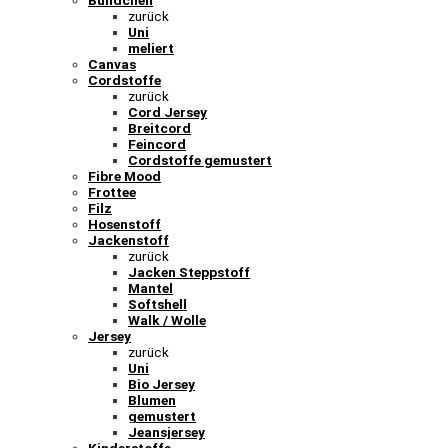
Bündchen
zurück
Uni
meliert
Canvas
Cordstoffe
zurück
Cord Jersey
Breitcord
Feincord
Cordstoffe gemustert
Fibre Mood
Frottee
Filz
Hosenstoff
Jackenstoff
zurück
Jacken Steppstoff
Mantel
Softshell
Walk / Wolle
Jersey
zurück
Uni
Bio Jersey
Blumen
gemustert
Jeansjersey