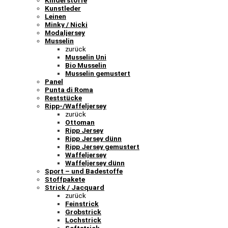
Kinderstoffe
Kunstleder
Leinen
Minky / Nicki
Modaljersey
Musselin
zurück
Musselin Uni
Bio Musselin
Musselin gemustert
Panel
Punta di Roma
Reststücke
Ripp-/Waffeljersey
zurück
Ottoman
Ripp Jersey
Ripp Jersey dünn
Ripp Jersey gemustert
Waffeljersey
Waffeljersey dünn
Sport – und Badestoffe
Stoffpakete
Strick / Jacquard
zurück
Feinstrick
Grobstrick
Lochstrick