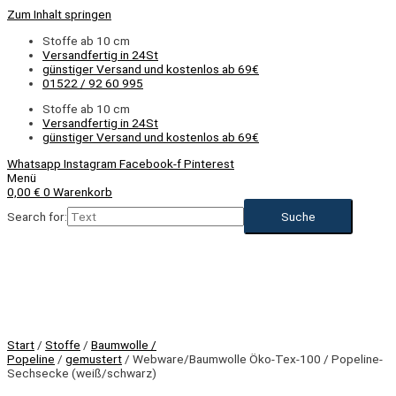
Zum Inhalt springen
Stoffe ab 10 cm
Versandfertig in 24St
günstiger Versand und kostenlos ab 69€
01522 / 92 60 995
Stoffe ab 10 cm
Versandfertig in 24St
günstiger Versand und kostenlos ab 69€
Whatsapp
Instagram
Facebook-f
Pinterest
Menü
0,00
€
0
Warenkorb
Search for:
Start
/
Stoffe
/
Baumwolle /
Popeline
/
gemustert
/ Webware/Baumwolle Öko-Tex-100 / Popeline-
Sechsecke (weiß/schwarz)