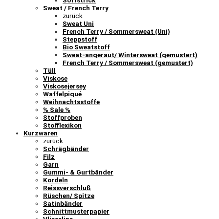
Softstrick
Sweat / French Terry
zurück
Sweat Uni
French Terry / Sommersweat (Uni)
Steppstoff
Bio Sweatstoff
Sweat-angeraut/ Wintersweat (gemustert)
French Terry / Sommersweat (gemustert)
Tüll
Viskose
Viskosejersey
Waffelpiqué
Weihnachtsstoffe
% Sale %
Stoffproben
Stofflexikon
Kurzwaren
zurück
Schrägbänder
Filz
Garn
Gummi- & Gurtbänder
Kordeln
Reissverschluß
Rüschen/ Spitze
Satinbänder
Schnittmusterpapier