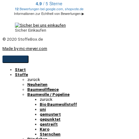
Sicher Einkaufen
© 2020 StoffeBox.de
Made by mc-meyer.com
Start
Stoffe
zurück
Neuheiten
Baumwollfleece
Baumwolle / Popeline
zurück
Bio Baumwollstoff
uni
gemustert
gepunktet
gestreift
Karo
Sternchen