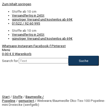
Zum Inhalt springen
Stoffe ab 10 cm
Versandfertig in 24St
günstiger Versand und kostenlos ab 69€
01522 / 92 60 995
Stoffe ab 10 cm
Versandfertig in 24St
günstiger Versand und kostenlos ab 69€
Whatsapp
Instagram
Facebook-f
Pinterest
Menü
0,00
€
0
Warenkorb
Search for:
Start
/
Stoffe
/
Baumwolle /
Popeline
/
gemustert
/ Webware/Baumwolle Öko-Tex-100 Popeline-
mini Dreiecke (senfgelb)