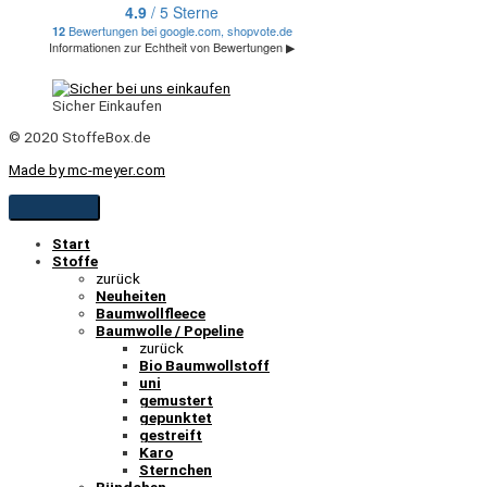
Sicher Einkaufen
© 2020 StoffeBox.de
Made by mc-meyer.com
Start
Stoffe
zurück
Neuheiten
Baumwollfleece
Baumwolle / Popeline
zurück
Bio Baumwollstoff
uni
gemustert
gepunktet
gestreift
Karo
Sternchen