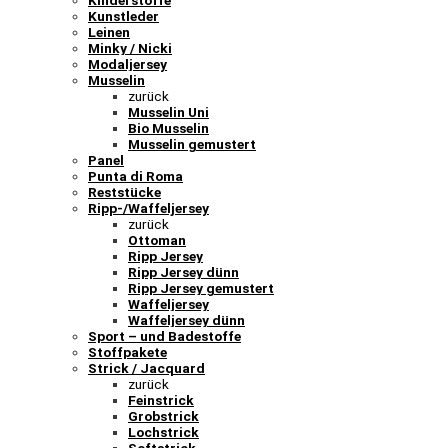
Kinderstoffe
Kunstleder
Leinen
Minky / Nicki
Modaljersey
Musselin
zurück
Musselin Uni
Bio Musselin
Musselin gemustert
Panel
Punta di Roma
Reststücke
Ripp-/Waffeljersey
zurück
Ottoman
Ripp Jersey
Ripp Jersey dünn
Ripp Jersey gemustert
Waffeljersey
Waffeljersey dünn
Sport – und Badestoffe
Stoffpakete
Strick / Jacquard
zurück
Feinstrick
Grobstrick
Lochstrick