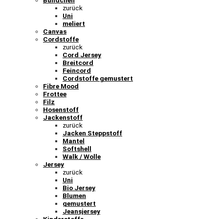
Bündchen
zurück
Uni
meliert
Canvas
Cordstoffe
zurück
Cord Jersey
Breitcord
Feincord
Cordstoffe gemustert
Fibre Mood
Frottee
Filz
Hosenstoff
Jackenstoff
zurück
Jacken Steppstoff
Mantel
Softshell
Walk / Wolle
Jersey
zurück
Uni
Bio Jersey
Blumen
gemustert
Jeansjersey