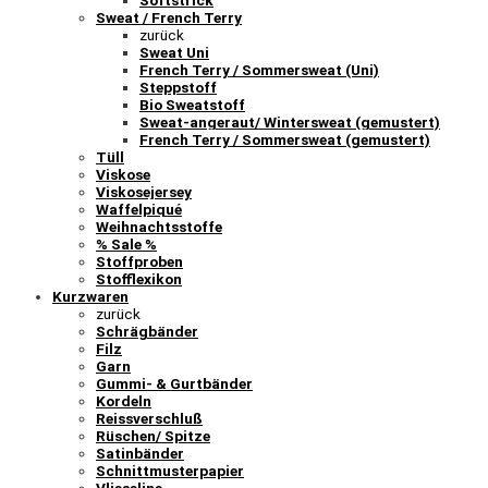
Softstrick
Sweat / French Terry
zurück
Sweat Uni
French Terry / Sommersweat (Uni)
Steppstoff
Bio Sweatstoff
Sweat-angeraut/ Wintersweat (gemustert)
French Terry / Sommersweat (gemustert)
Tüll
Viskose
Viskosejersey
Waffelpiqué
Weihnachtsstoffe
% Sale %
Stoffproben
Stofflexikon
Kurzwaren
zurück
Schrägbänder
Filz
Garn
Gummi- & Gurtbänder
Kordeln
Reissverschluß
Rüschen/ Spitze
Satinbänder
Schnittmusterpapier