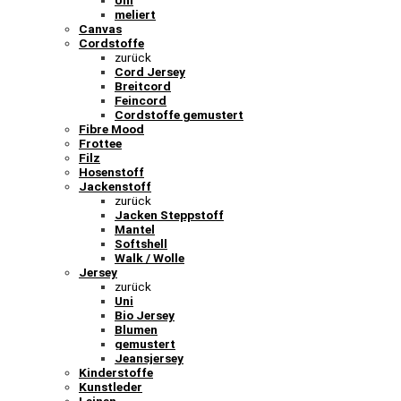
Uni
meliert
Canvas
Cordstoffe
zurück
Cord Jersey
Breitcord
Feincord
Cordstoffe gemustert
Fibre Mood
Frottee
Filz
Hosenstoff
Jackenstoff
zurück
Jacken Steppstoff
Mantel
Softshell
Walk / Wolle
Jersey
zurück
Uni
Bio Jersey
Blumen
gemustert
Jeansjersey
Kinderstoffe
Kunstleder