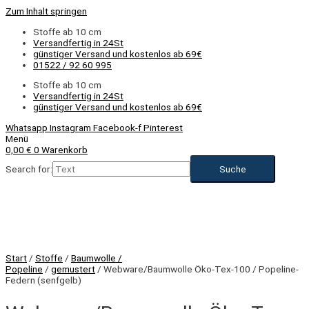
Zum Inhalt springen
Stoffe ab 10 cm
Versandfertig in 24St
günstiger Versand und kostenlos ab 69€
01522 / 92 60 995
Stoffe ab 10 cm
Versandfertig in 24St
günstiger Versand und kostenlos ab 69€
Whatsapp
Instagram
Facebook-f
Pinterest
Menü
0,00
€
0
Warenkorb
Search for:
Start
/
Stoffe
/
Baumwolle /
Popeline
/
gemustert
/ Webware/Baumwolle Öko-Tex-100 / Popeline-
Federn (senfgelb)