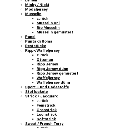
Leinen
Minky / Nicki
Modaljersey
Musselin
zurück
Musselin Uni
Bio Musselin
Musselin gemustert
Panel
Punta di Roma
Reststücke
Ripp-/Waffeljersey
zurück
Ottoman
Ripp Jersey
Ripp Jersey dünn
Ripp Jersey gemustert
Waffeljersey
Waffeljersey dünn
Sport – und Badestoffe
Stoffpakete
Strick / Jacquard
zurück
Feinstrick
Grobstrick
Lochstrick
Softstrick
Sweat / French Terry