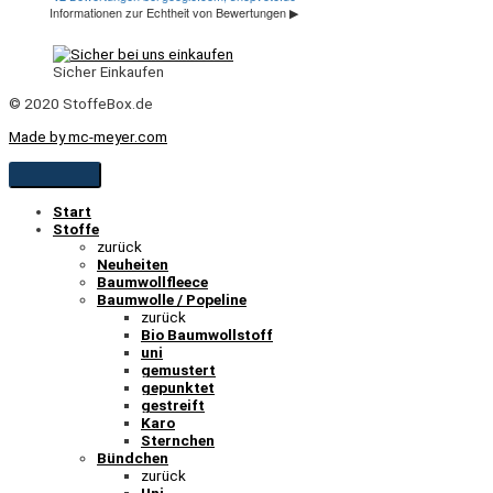
Sicher Einkaufen
© 2020 StoffeBox.de
Made by mc-meyer.com
Start
Stoffe
zurück
Neuheiten
Baumwollfleece
Baumwolle / Popeline
zurück
Bio Baumwollstoff
uni
gemustert
gepunktet
gestreift
Karo
Sternchen
Bündchen
zurück