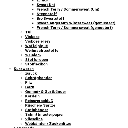
zurück
Sweat Uni
French Terry / Sommersweat (Uni)
Steppstoff
Bio Sweatstoff
Sweat-angeraut/ Wintersweat (gemustert)
French Terry / Sommersweat (gemustert)
Tüll
Viskose
Viskosejersey
Waffelpiqué
Weihnachtsstoffe
% Sale %
Stoffproben
Stofflexikon
Kurzwaren
zurück
Schrägbänder
Filz
Garn
Gummi- & Gurtbänder
Kordeln
Reissverschluß
Rüschen/ Spitze
Satinbänder
Schnittmusterpapier
Vlieseline
Webbänder / Zackenlitze