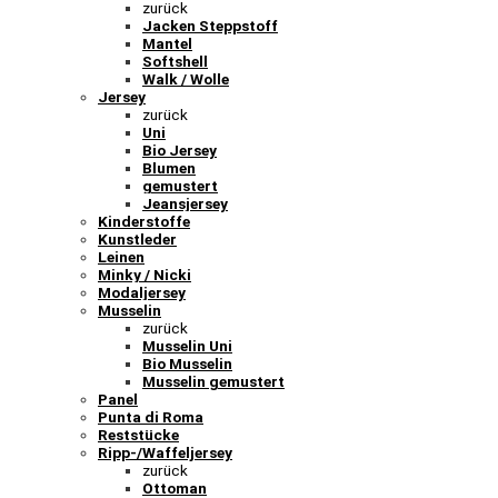
zurück
Jacken Steppstoff
Mantel
Softshell
Walk / Wolle
Jersey
zurück
Uni
Bio Jersey
Blumen
gemustert
Jeansjersey
Kinderstoffe
Kunstleder
Leinen
Minky / Nicki
Modaljersey
Musselin
zurück
Musselin Uni
Bio Musselin
Musselin gemustert
Panel
Punta di Roma
Reststücke
Ripp-/Waffeljersey
zurück
Ottoman