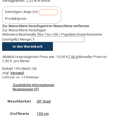
Verfügbarkeit:
2,25 m in stock
benötigte Länge (m)
Produktpreis
Zur Wunschliste hinzufügen
Von Wunschliste entfernen
Zur Wunschliste hinzufügen
Webware/Baumwolle Öko-Tex-100 / Popeline-Dreiecksmuster
(senfgelb) Menge
In den Warenkorb
10,50
€
Ursprünglicher Preis war: 10,50 €
7,90
€
Aktueller Preis ist:
7,90 €.
pro Meter
Enthält 19% MwSt. DE
zzgl.
Versand
Lieferzeit: ca. 1-2 Werktage
Zusätzliche Informationen
Rezensionen (0)
Waschbarkeit
30° Grad
Stoffbreite
150 cm