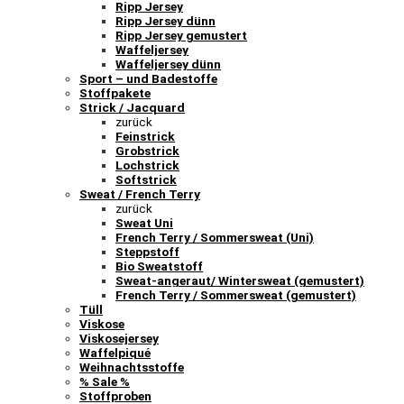
Ripp Jersey
Ripp Jersey dünn
Ripp Jersey gemustert
Waffeljersey
Waffeljersey dünn
Sport – und Badestoffe
Stoffpakete
Strick / Jacquard
zurück
Feinstrick
Grobstrick
Lochstrick
Softstrick
Sweat / French Terry
zurück
Sweat Uni
French Terry / Sommersweat (Uni)
Steppstoff
Bio Sweatstoff
Sweat-angeraut/ Wintersweat (gemustert)
French Terry / Sommersweat (gemustert)
Tüll
Viskose
Viskosejersey
Waffelpiqué
Weihnachtsstoffe
% Sale %
Stoffproben