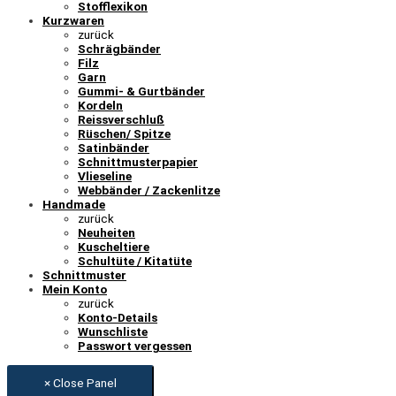
Stofflexikon
Kurzwaren
zurück
Schrägbänder
Filz
Garn
Gummi- & Gurtbänder
Kordeln
Reissverschluß
Rüschen/ Spitze
Satinbänder
Schnittmusterpapier
Vlieseline
Webbänder / Zackenlitze
Handmade
zurück
Neuheiten
Kuscheltiere
Schultüte / Kitatüte
Schnittmuster
Mein Konto
zurück
Konto-Details
Wunschliste
Passwort vergessen
× Close Panel