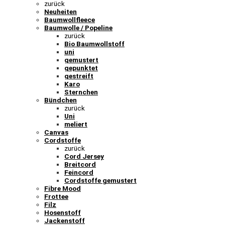
zurück
Neuheiten
Baumwollfleece
Baumwolle / Popeline
zurück
Bio Baumwollstoff
uni
gemustert
gepunktet
gestreift
Karo
Sternchen
Bündchen
zurück
Uni
meliert
Canvas
Cordstoffe
zurück
Cord Jersey
Breitcord
Feincord
Cordstoffe gemustert
Fibre Mood
Frottee
Filz
Hosenstoff
Jackenstoff