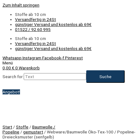
Zum Inhalt springen
Stoffe ab 10 cm
Versandfertig in 24St
günstiger Versand und kostenlos ab 69€
01522 / 92 60 995
Stoffe ab 10 cm
Versandfertig in 24St
günstiger Versand und kostenlos ab 69€
Whatsapp
Instagram
Facebook-f
Pinterest
Menü
0,00
€
0
Warenkorb
Search for:
Angebot!
Start
/
Stoffe
/
Baumwolle /
Popeline
/
gemustert
/ Webware/Baumwolle Öko-Tex-100 / Popeline-
Dreiecksmuster (senfgelb)