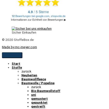
Sicher Einkaufen
© 2020 StoffeBox.de
Made by mc-meyer.com
Start
Stoffe
zurück
Neuheiten
Baumwollfleece
Baumwolle / Popeline
zurück
Bio Baumwollstoff
uni
gemustert
gepunktet
gestreift