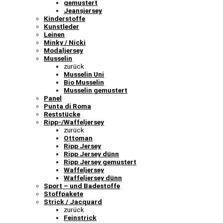
gemustert
Jeansjersey
Kinderstoffe
Kunstleder
Leinen
Minky / Nicki
Modaljersey
Musselin
zurück
Musselin Uni
Bio Musselin
Musselin gemustert
Panel
Punta di Roma
Reststücke
Ripp-/Waffeljersey
zurück
Ottoman
Ripp Jersey
Ripp Jersey dünn
Ripp Jersey gemustert
Waffeljersey
Waffeljersey dünn
Sport – und Badestoffe
Stoffpakete
Strick / Jacquard
zurück
Feinstrick