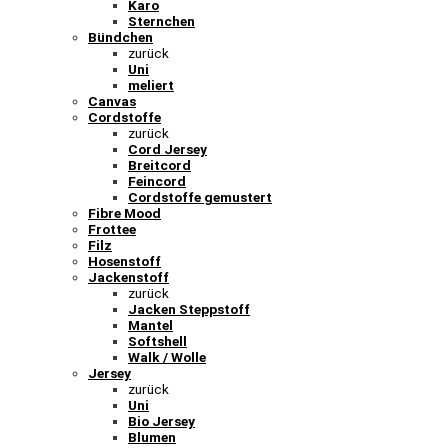
Karo
Sternchen
Bündchen
zurück
Uni
meliert
Canvas
Cordstoffe
zurück
Cord Jersey
Breitcord
Feincord
Cordstoffe gemustert
Fibre Mood
Frottee
Filz
Hosenstoff
Jackenstoff
zurück
Jacken Steppstoff
Mantel
Softshell
Walk / Wolle
Jersey
zurück
Uni
Bio Jersey
Blumen