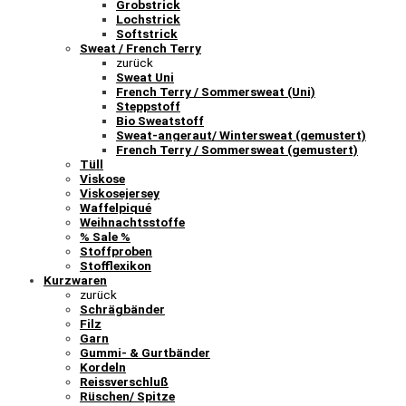
Grobstrick
Lochstrick
Softstrick
Sweat / French Terry
zurück
Sweat Uni
French Terry / Sommersweat (Uni)
Steppstoff
Bio Sweatstoff
Sweat-angeraut/ Wintersweat (gemustert)
French Terry / Sommersweat (gemustert)
Tüll
Viskose
Viskosejersey
Waffelpiqué
Weihnachtsstoffe
% Sale %
Stoffproben
Stofflexikon
Kurzwaren
zurück
Schrägbänder
Filz
Garn
Gummi- & Gurtbänder
Kordeln
Reissverschluß
Rüschen/ Spitze