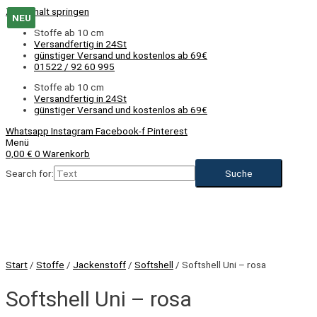
Zum Inhalt springen
NEU
NEU
Stoffe ab 10 cm
Versandfertig in 24St
günstiger Versand und kostenlos ab 69€
01522 / 92 60 995
Stoffe ab 10 cm
Versandfertig in 24St
günstiger Versand und kostenlos ab 69€
Whatsapp
Instagram
Facebook-f
Pinterest
Menü
0,00
€
0
Warenkorb
Search for:
NEU
Start
/
Stoffe
/
Jackenstoff
/
Softshell
/ Softshell Uni – rosa
Softshell Uni – rosa