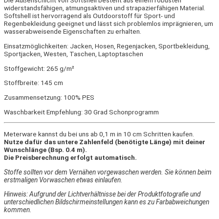
Die Außenschicht von Softshell besteht aus einem robusten
widerstandsfähigen,
atmungsaktiven
und strapazierfähigen Material.
Softshell ist hervorragend als
Outdoorstoff für Sport- und
Regenbekleidung
geeignet und lässt sich problemlos imprägnieren, um
wasserabweisende Eigenschaften zu erhalten.
Einsatzmöglichkeiten: Jacken, Hosen, Regenjacken, Sportbekleidung,
Sportjacken, Westen, Taschen, Laptoptaschen
Stoffgewicht: 265 g/m²
Stoffbreite: 145 cm
Zusammensetzung: 100% PES
Waschbarkeit Empfehlung: 30 Grad Schonprogramm
Meterware kannst du bei uns ab 0,1 m in 10 cm Schritten kaufen.
Nutze dafür das untere Zahlenfeld (benötigte Länge) mit deiner
Wunschlänge (Bsp. 0.4 m).
Die Preisberechnung erfolgt automatisch.
Stoffe sollten vor dem Vernähen vorgewaschen werden. Sie können beim
erstmaligen Vorwaschen etwas einlaufen.
Hinweis: Aufgrund der Lichtverhältnisse bei der Produktfotografie und
unterschiedlichen Bildschirmeinstellungen kann es zu Farbabweichungen
kommen.