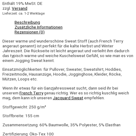
Enthält 19% MwSt. DE
zzgl.
Versand
Lieferzeit: ca. 1-2 Werktage
Beschreibung
Zusätzliche Informationen
Rezensionen (0)
Dieser warme und wunderschöne Sweat Stoff (auch French Terry
angeraut genannt) ist perfekt für die kalte Herbst und Winter
Jahreszeit. Die Rückseite ist leicht angeraut und verleiht ihm dadurch
das typisch warme und weiche Kuschelsweat Gefühl, so wie man es von
einem Jogging Sweat kennt.
Einsatzmöglichkeiten: für Pullover, Sweater, Sweatshirt, Hoddies,
Freizeitmode, Hausanzüge, Hoodie, Jogginghose, Kleider, Röcke,
Mützen, Loops etc.
Wenn ihr etwas für ein Ganzjahressweat sucht, dann seid ihr bei
unserem
French Terry
genau richtig. Wer es so richtig kuschlig weich
mag, dem kann ich unseren
Jacquard Sweat
empfehlen.
Stoffgewicht: 250 g/m²
Stoffbreite: 155 cm
Zusammensetzung: 60% Baumwolle, 35% Polyester, 5% Elasthan
Zertifizierung: Öko-Tex 100