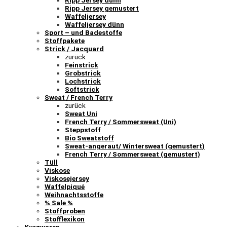
Ripp Jersey gemustert
Waffeljersey
Waffeljersey dünn
Sport – und Badestoffe
Stoffpakete
Strick / Jacquard
zurück
Feinstrick
Grobstrick
Lochstrick
Softstrick
Sweat / French Terry
zurück
Sweat Uni
French Terry / Sommersweat (Uni)
Steppstoff
Bio Sweatstoff
Sweat-angeraut/ Wintersweat (gemustert)
French Terry / Sommersweat (gemustert)
Tüll
Viskose
Viskosejersey
Waffelpiqué
Weihnachtsstoffe
% Sale %
Stoffproben
Stofflexikon
Kurzwaren