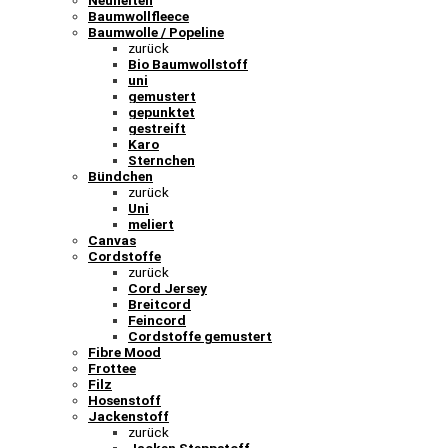
Baumwollfleece
Baumwolle / Popeline
zurück
Bio Baumwollstoff
uni
gemustert
gepunktet
gestreift
Karo
Sternchen
Bündchen
zurück
Uni
meliert
Canvas
Cordstoffe
zurück
Cord Jersey
Breitcord
Feincord
Cordstoffe gemustert
Fibre Mood
Frottee
Filz
Hosenstoff
Jackenstoff
zurück
Jacken Steppstoff