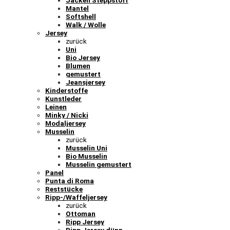
Mantel
Softshell
Walk / Wolle
Jersey
zurück
Uni
Bio Jersey
Blumen
gemustert
Jeansjersey
Kinderstoffe
Kunstleder
Leinen
Minky / Nicki
Modaljersey
Musselin
zurück
Musselin Uni
Bio Musselin
Musselin gemustert
Panel
Punta di Roma
Reststücke
Ripp-/Waffeljersey
zurück
Ottoman
Ripp Jersey
Ripp Jersey dünn