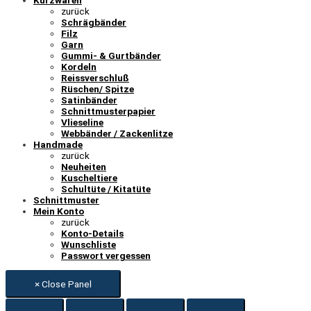
zurück
Schrägbänder
Filz
Garn
Gummi- & Gurtbänder
Kordeln
Reissverschluß
Rüschen/ Spitze
Satinbänder
Schnittmusterpapier
Vlieseline
Webbänder / Zackenlitze
Handmade
zurück
Neuheiten
Kuscheltiere
Schultüte / Kitatüte
Schnittmuster
Mein Konto
zurück
Konto-Details
Wunschliste
Passwort vergessen
× Close Panel