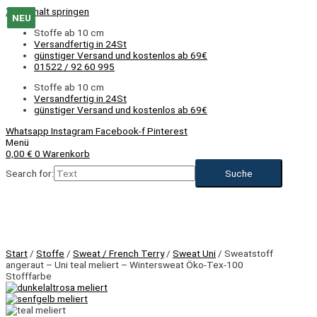
Zum Inhalt springen
NEU
NEU
NEU
NEU
NEU
NEU
NEU
NEU
NEU
NEU
NEU
Stoffe ab 10 cm
Versandfertig in 24St
günstiger Versand und kostenlos ab 69€
01522 / 92 60 995
Stoffe ab 10 cm
Versandfertig in 24St
günstiger Versand und kostenlos ab 69€
Whatsapp
Instagram
Facebook-f
Pinterest
Menü
0,00
€
0
Warenkorb
Search for:
Start
/
Stoffe
/
Sweat / French Terry
/
Sweat Uni
/ Sweatstoff
angeraut – Uni teal meliert – Wintersweat Öko-Tex-100
Stofffarbe