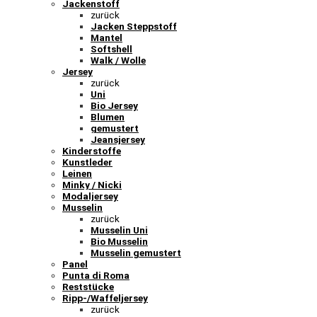
Jackenstoff
zurück
Jacken Steppstoff
Mantel
Softshell
Walk / Wolle
Jersey
zurück
Uni
Bio Jersey
Blumen
gemustert
Jeansjersey
Kinderstoffe
Kunstleder
Leinen
Minky / Nicki
Modaljersey
Musselin
zurück
Musselin Uni
Bio Musselin
Musselin gemustert
Panel
Punta di Roma
Reststücke
Ripp-/Waffeljersey
zurück