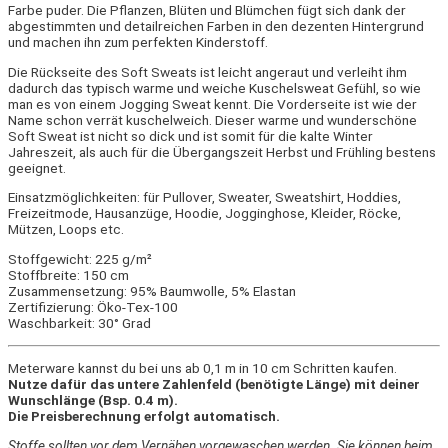
Farbe puder. Die Pflanzen, Blüten und Blümchen fügt sich dank der
abgestimmten und detailreichen Farben in den dezenten Hintergrund
und machen ihn zum perfekten Kinderstoff.
Die Rückseite des Soft Sweats ist leicht angeraut und verleiht ihm
dadurch das typisch warme und weiche Kuschelsweat Gefühl, so wie
man es von einem Jogging Sweat kennt. Die Vorderseite ist wie der
Name schon verrät kuschelweich. Dieser warme und wunderschöne
Soft Sweat ist nicht so dick und ist somit für die kalte Winter
Jahreszeit, als auch für die Übergangszeit Herbst und Frühling bestens
geeignet.
Einsatzmöglichkeiten: für Pullover, Sweater, Sweatshirt, Hoddies,
Freizeitmode, Hausanzüge, Hoodie, Jogginghose, Kleider, Röcke,
Mützen, Loops etc.
Stoffgewicht: 225 g/m²
Stoffbreite: 150 cm
Zusammensetzung: 95% Baumwolle, 5% Elastan
Zertifizierung: Öko-Tex-100
Waschbarkeit: 30° Grad
Meterware kannst du bei uns ab 0,1 m in 10 cm Schritten kaufen.
Nutze dafür das untere Zahlenfeld (benötigte Länge) mit deiner
Wunschlänge (Bsp. 0.4 m).
Die Preisberechnung erfolgt automatisch.
Stoffe sollten vor dem Vernähen vorgewaschen werden. Sie können beim