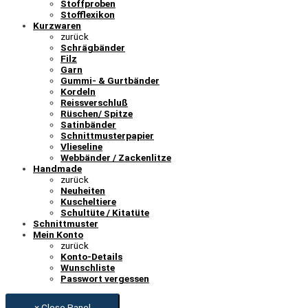
Stoffproben
Stofflexikon
Kurzwaren
zurück
Schrägbänder
Filz
Garn
Gummi- & Gurtbänder
Kordeln
Reissverschluß
Rüschen/ Spitze
Satinbänder
Schnittmusterpapier
Vlieseline
Webbänder / Zackenlitze
Handmade
zurück
Neuheiten
Kuscheltiere
Schultüte / Kitatüte
Schnittmuster
Mein Konto
zurück
Konto-Details
Wunschliste
Passwort vergessen
× Close Panel