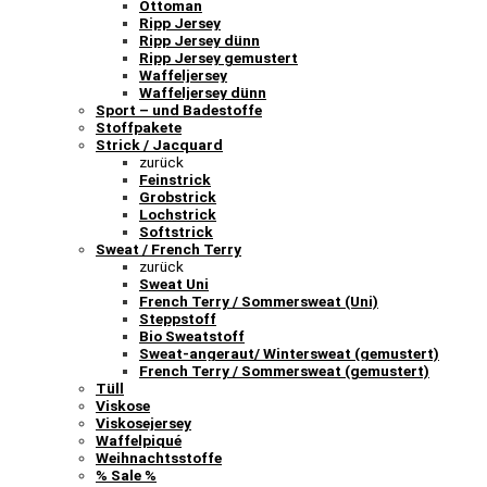
Ottoman
Ripp Jersey
Ripp Jersey dünn
Ripp Jersey gemustert
Waffeljersey
Waffeljersey dünn
Sport – und Badestoffe
Stoffpakete
Strick / Jacquard
zurück
Feinstrick
Grobstrick
Lochstrick
Softstrick
Sweat / French Terry
zurück
Sweat Uni
French Terry / Sommersweat (Uni)
Steppstoff
Bio Sweatstoff
Sweat-angeraut/ Wintersweat (gemustert)
French Terry / Sommersweat (gemustert)
Tüll
Viskose
Viskosejersey
Waffelpiqué
Weihnachtsstoffe
% Sale %