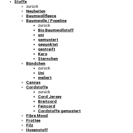
Stoffe
zurück
Neuheiten
Baumwollfleece
Baumwolle / Popeline
zurück
Bio Baumwollstoff
uni
gemustert
gepunktet
gestreift
Karo
Sternchen
Bündchen
zurück
Uni
meliert
Canvas
Cordstoffe
zurück
Cord Jersey
Breitcord
Feincord
Cordstoffe gemustert
Fibre Mood
Frottee
Filz
Hosenstoff