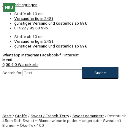
Zum Inhalt springen
NEU
Stoffe ab 10 cm
Versandfertig in 24St
günstiger Versand und kostenlos ab 69€
01522 / 92 60 995
Stoffe ab 10 cm
Versandfertig in 24St
günstiger Versand und kostenlos ab 69€
Whatsapp
Instagram
Facebook-f
Pinterest
Menü
0,00
€
0
Warenkorb
Search for:
Start
/
Stoffe
/
Sweat / French Terry
/
Sweat gemustert
/ Reststück
45cm Soft Sweat – Blumenwiese in puder – angerauter Sweat mit
Blumen – Öko-Tex-100