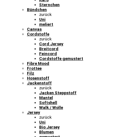
Sternchen
Bündchen
zurück
Uni
meliert
Canvas
Cordstoffe
zurück
Cord Jersey
Breitcord
Feincord
Cordstoffe gemustert
Fibre Mood
Frottee
Filz
Hosenstoff
Jackenstoff
zurück
Jacken Steppstoff
Mantel
Softshell
Walk / Wolle
Jersey
zurück
Uni
Bio Jersey
Blumen
gemustert