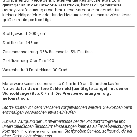
Stoffballen zur Neige geht, bieten wir die Reststücke etwa 20%
günstiger an. In der Kategorie Reststücke, kannst du gemusterte
Jersey Stoffe günstig erwerben. Diese Kategorie ist gerade für
kleinere Nähprojekte oder Kinderkleidung ideal, da man sowieso keine
größeren Längen benötigt.
Stoffgewicht: 200 g/m²
Stoffbreite: 145 cm
Zusammensetzung: 95% Baumwolle, 5% Elasthan
Zertifizierung: Öko-Tex 100
Waschbarkeit Empfehlung: 30 Grad
Meterware kannst du bei uns ab 0,1 m in 10 cm Schritten kaufen.
Nutze dafür das untere Zahlenfeld (benötigte Länge) mit deiner
Wunschlänge (Bsp. 0.4 m). Die Preisberechnung erfolgt
automatisch.
Stoffe sollten vor dem Vernähen vorgewaschen werden. Sie können beim
erstmaligen Vorwaschen etwas einlaufen.
Hinweis: Aufgrund der Lichtverhältnisse bei der Produktfotografie und
unterschiedlichen Bildschirmeinstellungen kann es zu Farbabweichungen
kommen.
Profitiere von unserem
Stoffproben Service, solltest du dir bei
einer Farbe nicht sicher sein.