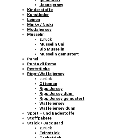
Jeansjersey
Kinderstoffe
Kunstleder
Leinen
Minky / Nicki
Modaljersey
Musselin
zurück
Musselin Uni
Bio Musselin
Musselin gemustert
Panel
Punta di Roma
Reststücke
Ripp-/Waffeljersey
zurück
Ottoman
Ripp Jersey
Ripp Jersey dünn
Ripp Jersey gemustert
Waffeljersey
Waffeljersey dünn
Sport – und Badestoffe
Stoffpakete
Strick / Jacquard
zurück
Feinstrick
Grobstrick