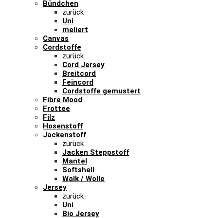
Bündchen
zurück
Uni
meliert
Canvas
Cordstoffe
zurück
Cord Jersey
Breitcord
Feincord
Cordstoffe gemustert
Fibre Mood
Frottee
Filz
Hosenstoff
Jackenstoff
zurück
Jacken Steppstoff
Mantel
Softshell
Walk / Wolle
Jersey
zurück
Uni
Bio Jersey