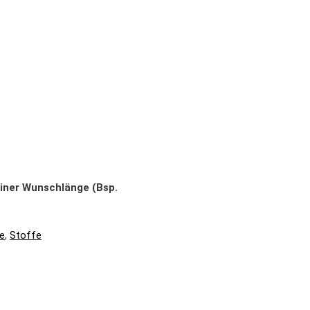
einer Wunschlänge (Bsp.
e
,
Stoffe