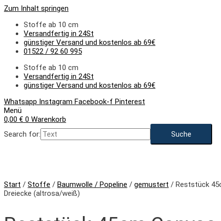
Zum Inhalt springen
Stoffe ab 10 cm
Versandfertig in 24St
günstiger Versand und kostenlos ab 69€
01522 / 92 60 995
Stoffe ab 10 cm
Versandfertig in 24St
günstiger Versand und kostenlos ab 69€
Whatsapp
Instagram
Facebook-f
Pinterest
Menü
0,00
€
0
Warenkorb
Search for:
Start
/
Stoffe
/
Baumwolle / Popeline
/
gemustert
/ Reststück 45
Dreiecke (altrosa/weiß)