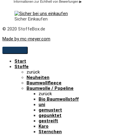
Sicher Einkaufen
© 2020 StoffeBox.de
Made by mc-meyer.com
Start
Stoffe
zurück
Neuheiten
Baumwollfleece
Baumwolle / Popeline
zurück
Bio Baumwollstoff
uni
gemustert
gepunktet
gestreift
Karo
Sternchen