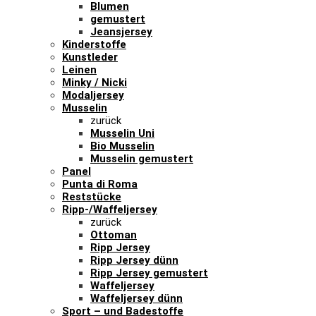
Blumen
gemustert
Jeansjersey
Kinderstoffe
Kunstleder
Leinen
Minky / Nicki
Modaljersey
Musselin
zurück
Musselin Uni
Bio Musselin
Musselin gemustert
Panel
Punta di Roma
Reststücke
Ripp-/Waffeljersey
zurück
Ottoman
Ripp Jersey
Ripp Jersey dünn
Ripp Jersey gemustert
Waffeljersey
Waffeljersey dünn
Sport – und Badestoffe