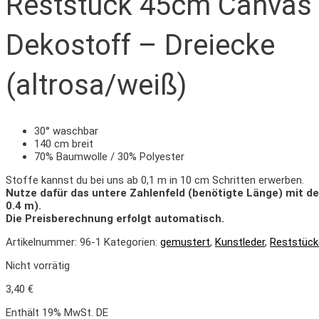
Reststück 45cm Canvas
Dekostoff – Dreiecke
(altrosa/weiß)
30° waschbar
140 cm breit
70% Baumwolle / 30% Polyester
Stoffe kannst du bei uns ab 0,1 m in 10 cm Schritten erwerben.
Nutze dafür das untere Zahlenfeld (benötigte Länge) mit d
0.4 m).
Die Preisberechnung erfolgt automatisch.
Artikelnummer:
96-1
Kategorien:
gemustert
,
Kunstleder
,
Reststück
Nicht vorrätig
3,40
€
Enthält 19% MwSt. DE