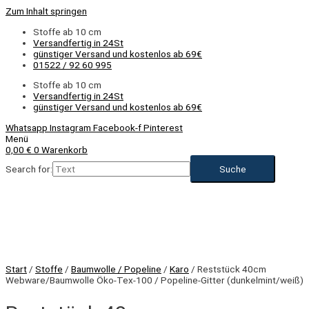
Zum Inhalt springen
Stoffe ab 10 cm
Versandfertig in 24St
günstiger Versand und kostenlos ab 69€
01522 / 92 60 995
Stoffe ab 10 cm
Versandfertig in 24St
günstiger Versand und kostenlos ab 69€
Whatsapp
Instagram
Facebook-f
Pinterest
Menü
0,00
€
0
Warenkorb
Search for:
Start
/
Stoffe
/
Baumwolle / Popeline
/
Karo
/ Reststück 40cm
Webware/Baumwolle Öko-Tex-100 / Popeline-Gitter (dunkelmint/weiß)