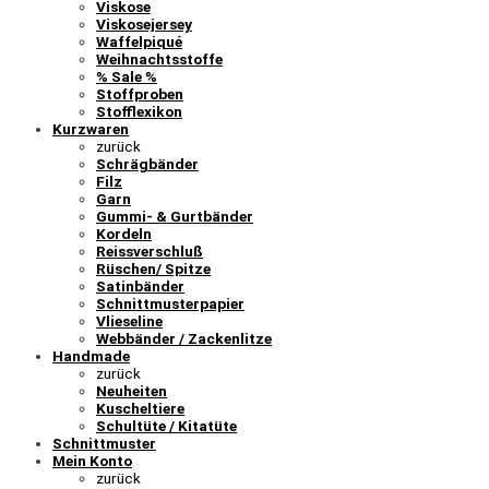
Viskose
Viskosejersey
Waffelpiqué
Weihnachtsstoffe
% Sale %
Stoffproben
Stofflexikon
Kurzwaren
zurück
Schrägbänder
Filz
Garn
Gummi- & Gurtbänder
Kordeln
Reissverschluß
Rüschen/ Spitze
Satinbänder
Schnittmusterpapier
Vlieseline
Webbänder / Zackenlitze
Handmade
zurück
Neuheiten
Kuscheltiere
Schultüte / Kitatüte
Schnittmuster
Mein Konto
zurück