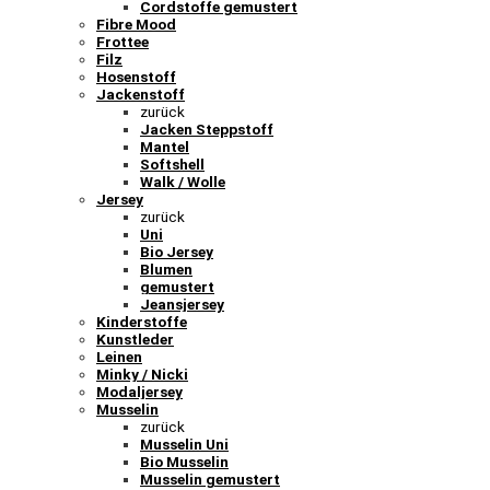
Cordstoffe gemustert
Fibre Mood
Frottee
Filz
Hosenstoff
Jackenstoff
zurück
Jacken Steppstoff
Mantel
Softshell
Walk / Wolle
Jersey
zurück
Uni
Bio Jersey
Blumen
gemustert
Jeansjersey
Kinderstoffe
Kunstleder
Leinen
Minky / Nicki
Modaljersey
Musselin
zurück
Musselin Uni
Bio Musselin
Musselin gemustert