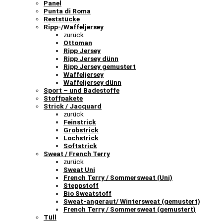
Panel
Punta di Roma
Reststücke
Ripp-/Waffeljersey
zurück
Ottoman
Ripp Jersey
Ripp Jersey dünn
Ripp Jersey gemustert
Waffeljersey
Waffeljersey dünn
Sport – und Badestoffe
Stoffpakete
Strick / Jacquard
zurück
Feinstrick
Grobstrick
Lochstrick
Softstrick
Sweat / French Terry
zurück
Sweat Uni
French Terry / Sommersweat (Uni)
Steppstoff
Bio Sweatstoff
Sweat-angeraut/ Wintersweat (gemustert)
French Terry / Sommersweat (gemustert)
Tüll