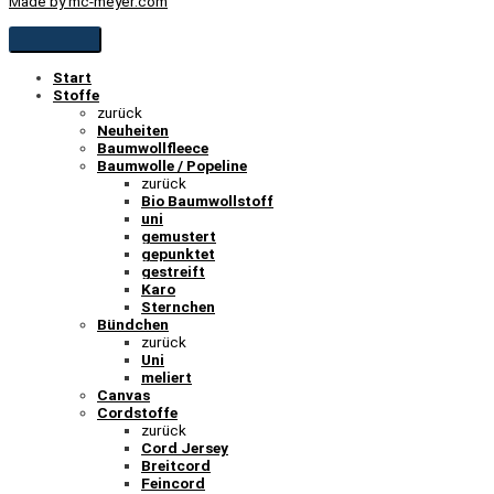
Made by mc-meyer.com
Start
Stoffe
zurück
Neuheiten
Baumwollfleece
Baumwolle / Popeline
zurück
Bio Baumwollstoff
uni
gemustert
gepunktet
gestreift
Karo
Sternchen
Bündchen
zurück
Uni
meliert
Canvas
Cordstoffe
zurück
Cord Jersey
Breitcord
Feincord