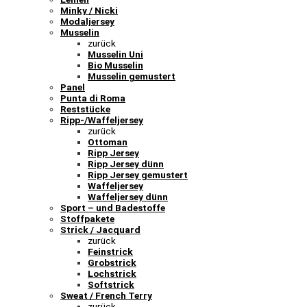
Minky / Nicki
Modaljersey
Musselin
zurück
Musselin Uni
Bio Musselin
Musselin gemustert
Panel
Punta di Roma
Reststücke
Ripp-/Waffeljersey
zurück
Ottoman
Ripp Jersey
Ripp Jersey dünn
Ripp Jersey gemustert
Waffeljersey
Waffeljersey dünn
Sport – und Badestoffe
Stoffpakete
Strick / Jacquard
zurück
Feinstrick
Grobstrick
Lochstrick
Softstrick
Sweat / French Terry
zurück