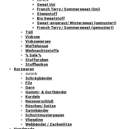
Sweat Uni
French Terry / Sommersweat (Uni)
Steppstoff
Bio Sweatstoff
Sweat-angeraut/ Wintersweat (gemustert)
French Terry / Sommersweat (gemustert)
Tüll
Viskose
Viskosejersey
Waffelpiqué
Weihnachtsstoffe
% Sale %
Stoffproben
Stofflexikon
Kurzwaren
zurück
Schrägbänder
Filz
Garn
Gummi- & Gurtbänder
Kordeln
Reissverschluß
Rüschen/ Spitze
Satinbänder
Schnittmusterpapier
Vlieseline
Webbänder / Zackenlitze
Handmade