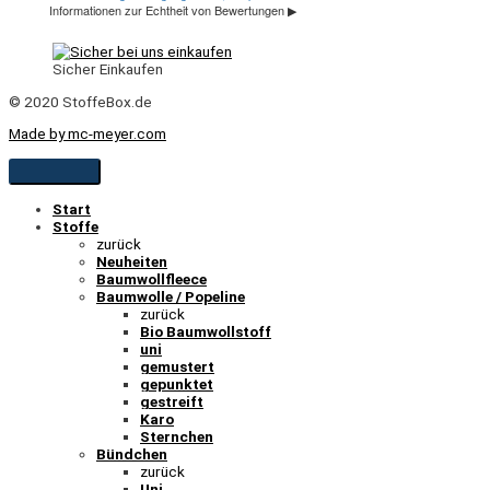
Sicher Einkaufen
© 2020 StoffeBox.de
Made by mc-meyer.com
Start
Stoffe
zurück
Neuheiten
Baumwollfleece
Baumwolle / Popeline
zurück
Bio Baumwollstoff
uni
gemustert
gepunktet
gestreift
Karo
Sternchen
Bündchen
zurück
Uni