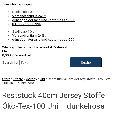
Zum Inhalt springen
Stoffe ab 10 cm
Versandfertig in 24St
günstiger Versand und kostenlos ab 69€
01522 / 92 60 995
Stoffe ab 10 cm
Versandfertig in 24St
günstiger Versand und kostenlos ab 69€
Whatsapp
Instagram
Facebook-f
Pinterest
Menü
0,00
€
0
Warenkorb
Search for:
Start
/
Stoffe
/
Jersey
/
Uni
/ Reststück 40cm Jersey Stoffe Öko-Tex-
100 Uni – dunkelrosa
Reststück 40cm Jersey Stoffe
Öko-Tex-100 Uni – dunkelrosa