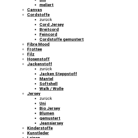
meliert
Canvas
Cordstoffe
zurück
Cord Jersey
Breitcord
Feincord
Cordstoffe gemustert
Fibre Mood
Frottee
Filz
Hosenstoff
Jackenstoff
zurück
Jacken Steppstoff
Mantel
Softshell
Walk / Wolle
Jersey
zurück
Uni
Bio Jersey
Blumen
gemustert
Jeansjersey
Kinderstoffe
Kunstleder
Leinen