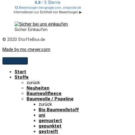
Sicher Einkaufen
© 2020 StoffeBox.de
Made by mc-meyer.com
Start
Stoffe
zurück
Neuheiten
Baumwollfleece
Baumwolle / Popeline
zurück
Bio Baumwollstoff
uni
gemustert
gepunktet
gestreift