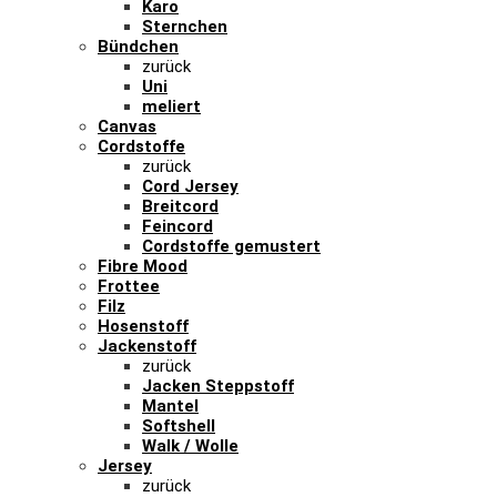
Karo
Sternchen
Bündchen
zurück
Uni
meliert
Canvas
Cordstoffe
zurück
Cord Jersey
Breitcord
Feincord
Cordstoffe gemustert
Fibre Mood
Frottee
Filz
Hosenstoff
Jackenstoff
zurück
Jacken Steppstoff
Mantel
Softshell
Walk / Wolle
Jersey
zurück