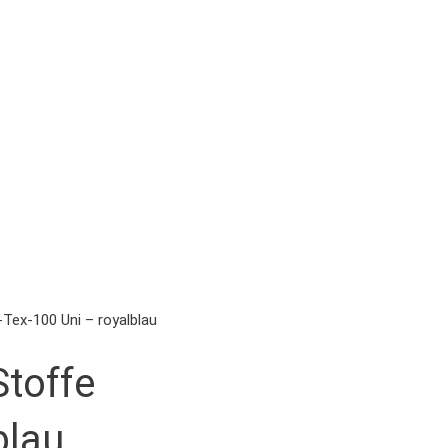
Tex-100 Uni – royalblau
toffe
blau