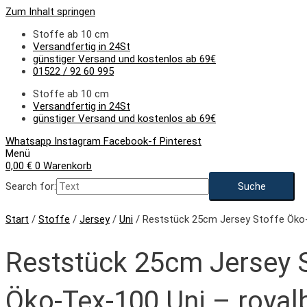
Zum Inhalt springen
Stoffe ab 10 cm
Versandfertig in 24St
günstiger Versand und kostenlos ab 69€
01522 / 92 60 995
Stoffe ab 10 cm
Versandfertig in 24St
günstiger Versand und kostenlos ab 69€
Whatsapp
Instagram
Facebook-f
Pinterest
Menü
0,00
€
0
Warenkorb
Search for:
Start
/
Stoffe
/
Jersey
/
Uni
/ Reststück 25cm Jersey Stoffe Öko-
Reststück 25cm Jersey S
Öko-Tex-100 Uni – royal