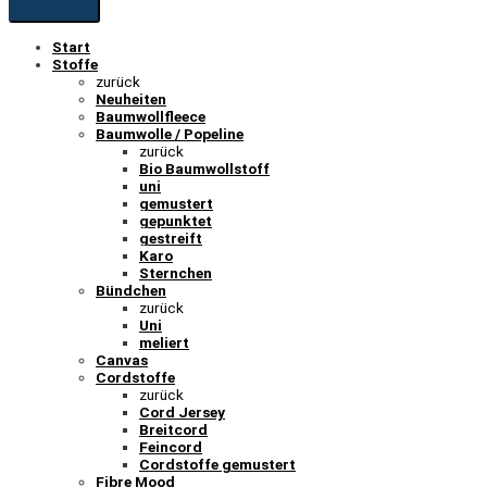
Start
Stoffe
zurück
Neuheiten
Baumwollfleece
Baumwolle / Popeline
zurück
Bio Baumwollstoff
uni
gemustert
gepunktet
gestreift
Karo
Sternchen
Bündchen
zurück
Uni
meliert
Canvas
Cordstoffe
zurück
Cord Jersey
Breitcord
Feincord
Cordstoffe gemustert
Fibre Mood