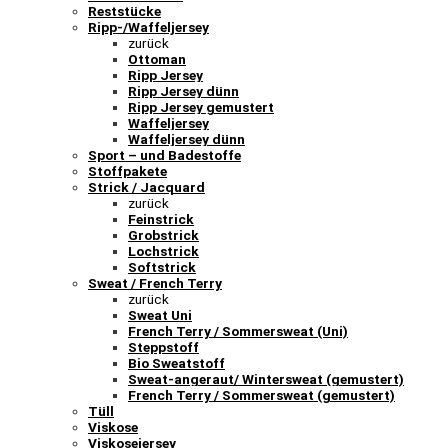
Reststücke
Ripp-/Waffeljersey
zurück
Ottoman
Ripp Jersey
Ripp Jersey dünn
Ripp Jersey gemustert
Waffeljersey
Waffeljersey dünn
Sport – und Badestoffe
Stoffpakete
Strick / Jacquard
zurück
Feinstrick
Grobstrick
Lochstrick
Softstrick
Sweat / French Terry
zurück
Sweat Uni
French Terry / Sommersweat (Uni)
Steppstoff
Bio Sweatstoff
Sweat-angeraut/ Wintersweat (gemustert)
French Terry / Sommersweat (gemustert)
Tüll
Viskose
Viskosejersey