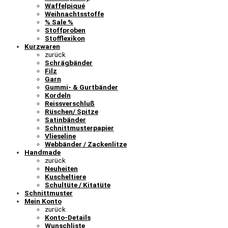
Waffelpiqué
Weihnachtsstoffe
% Sale %
Stoffproben
Stofflexikon
Kurzwaren
zurück
Schrägbänder
Filz
Garn
Gummi- & Gurtbänder
Kordeln
Reissverschluß
Rüschen/ Spitze
Satinbänder
Schnittmusterpapier
Vlieseline
Webbänder / Zackenlitze
Handmade
zurück
Neuheiten
Kuscheltiere
Schultüte / Kitatüte
Schnittmuster
Mein Konto
zurück
Konto-Details
Wunschliste