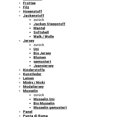
Frottee
Filz
Hosenstoff
Jackenstoff
zurück
Jacken Steppstoff
Mantel
Softshell
Walk / Wolle
Jersey
zurück
Uni
Bio Jersey
Blumen
gemustert
Jeansjersey
Kinderstoffe
Kunstleder
Leinen
Minky / Nicki
Modaljersey
Musselin
zurück
Musselin Uni
Bio Musselin
Musselin gemustert
Panel
Punta di Roma