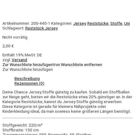
Artikelnummer:
200-440-1
Kategorien:
Jersey
,
Reststücke
,
Stoffe
,
Uni
Schlagwort:
Reststück Jersey
Nicht vorrätig
2,00
€
Enthält 19% MwSt. DE
zzgl.
Versand
Zur Wunschliste hinzufügen
Von Wunschliste entfernen
Zur Wunschliste hinzufügen
Beschreibung
Rezensionen (0)
Deine Chance Jersey Stoffe günstig zu kaufen. Sobald ein Stoffballen
zur Neige geht, bieten wir die Reststücke etwa 20% günstiger an. In der
Kategorie Reststücke, kannst du Jersey Stoffe günstig erwerben.
Diese Kategorie ist gerade für kleinere Nähprojekte oder
Kinderkleidung ideal, da man sowieso keine größeren Längen benötigt.
Stoffgewicht: 220/m²
Stoffbreite: 150 cm
Zusammensetzung: 95% Baumwolle, 5% Elasthan