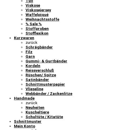
Tüll
Viskose
Viskosejersey
Waffelpiqué
Weihnachtsstoffe
% Sale %
Stoffproben
Stofflexikon
Kurzwaren
zurück
Schrägbänder
Filz
Garn
Gummi- & Gurtbänder
Kordeln
Reissverschluß
Rüschen/ Spitze
Satinbänder
Schnittmusterpapier
Vlieseline
Webbänder / Zackenlitze
Handmade
zurück
Neuheiten
Kuscheltiere
Schultüte / Kitatüte
Schnittmuster
Mein Konto