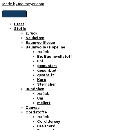
Made by mc-meyer.com
Start
Stoffe
zurück
Neuheiten
Baumwollfleece
Baumwolle / Popeline
zurück
Bio Baumwollstoff
uni
gemustert
gepunktet
gestreift
Karo
Sternchen
Bündchen
zurück
Uni
meliert
Canvas
Cordstoffe
zurück
Cord Jersey
Breitcord