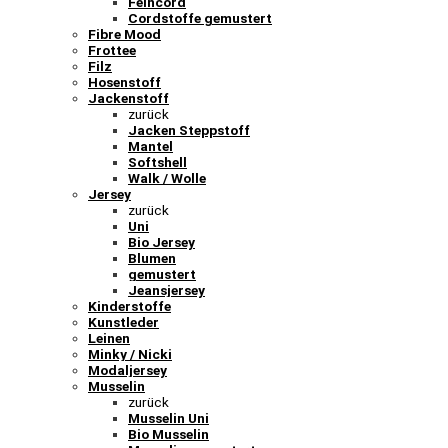
Feincord
Cordstoffe gemustert
Fibre Mood
Frottee
Filz
Hosenstoff
Jackenstoff
zurück
Jacken Steppstoff
Mantel
Softshell
Walk / Wolle
Jersey
zurück
Uni
Bio Jersey
Blumen
gemustert
Jeansjersey
Kinderstoffe
Kunstleder
Leinen
Minky / Nicki
Modaljersey
Musselin
zurück
Musselin Uni
Bio Musselin