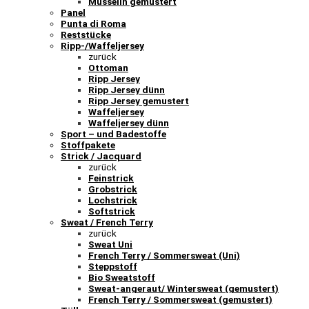
Musselin gemustert
Panel
Punta di Roma
Reststücke
Ripp-/Waffeljersey
zurück
Ottoman
Ripp Jersey
Ripp Jersey dünn
Ripp Jersey gemustert
Waffeljersey
Waffeljersey dünn
Sport – und Badestoffe
Stoffpakete
Strick / Jacquard
zurück
Feinstrick
Grobstrick
Lochstrick
Softstrick
Sweat / French Terry
zurück
Sweat Uni
French Terry / Sommersweat (Uni)
Steppstoff
Bio Sweatstoff
Sweat-angeraut/ Wintersweat (gemustert)
French Terry / Sommersweat (gemustert)