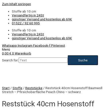
Zum Inhalt springen
Stoffe ab 10 cm
Versandfertig in 24St
günstiger Versand und kostenlos ab 69€
01522 / 92 60 995
Stoffe ab 10 cm
Versandfertig in 24St
günstiger Versand und kostenlos ab 69€
Whatsapp
Instagram
Facebook-f
Pinterest
Menü
0,00
€
0
Warenkorb
Search for:
Start
/
Stoffe
/
Reststücke
/ Reststück 40cm Hosenstoff Baumwoll
Stretch – Pfirsichoberfläche Peach Chino – schwarz
Reststück 40cm Hosenstoff