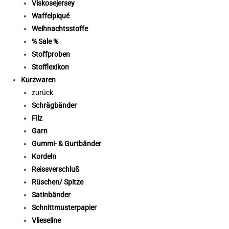
Viskosejersey
Waffelpiqué
Weihnachtsstoffe
% Sale %
Stoffproben
Stofflexikon
Kurzwaren
zurück
Schrägbänder
Filz
Garn
Gummi- & Gurtbänder
Kordeln
Reissverschluß
Rüschen/ Spitze
Satinbänder
Schnittmusterpapier
Vlieseline