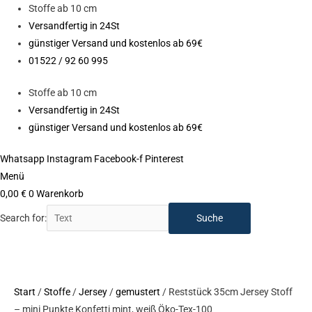
Zum
Stoffe ab 10 cm
Inhalt
Versandfertig in 24St
springen
günstiger Versand und kostenlos ab 69€
01522 / 92 60 995
Stoffe ab 10 cm
Versandfertig in 24St
günstiger Versand und kostenlos ab 69€
Whatsapp
Instagram
Facebook-f
Pinterest
Menü
0,00
€
0
Warenkorb
Search for:
NEU
Start
/
Stoffe
/
Jersey
/
gemustert
/ Reststück 35cm Jersey Stoff
– mini Punkte Konfetti mint, weiß Öko-Tex-100