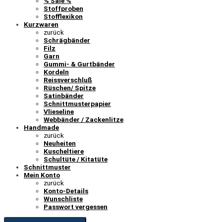
% Sale %
Stoffproben
Stofflexikon
Kurzwaren
zurück
Schrägbänder
Filz
Garn
Gummi- & Gurtbänder
Kordeln
Reissverschluß
Rüschen/ Spitze
Satinbänder
Schnittmusterpapier
Vlieseline
Webbänder / Zackenlitze
Handmade
zurück
Neuheiten
Kuscheltiere
Schultüte / Kitatüte
Schnittmuster
Mein Konto
zurück
Konto-Details
Wunschliste
Passwort vergessen