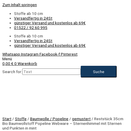
Zum Inhalt springen
Stoffe ab 10 cm
Versandfertig in 24St
günstiger Versand und kostenlos ab 69€
01522 / 92 60 995
Stoffe ab 10 cm
Versandfertig in 24St
günstiger Versand und kostenlos ab 69€
Whatsapp
Instagram
Facebook-f
Pinterest
Menü
0,00
€
0
Warenkorb
Search for:
Start
/
Stoffe
/
Baumwolle / Popeline
/
gemustert
/ Reststück 35cm
Bio Baumwollstoff Popeline Webware – Sternenhimmel mit Sternen
und Punkten in mint