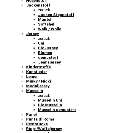
Hosenstoff
Jackenstoff
zurück
Jacken Steppstoff
Mantel
Softshell
Walk / Wolle
Jersey
zurück
Uni
Bio Jersey
Blumen
gemustert
Jeansjersey
Kinderstoffe
Kunstleder
Leinen
Minky / Nicki
Modaljersey
Musselin
zurück
Musselin Uni
Bio Musselin
Musselin gemustert
Panel
Punta di Roma
Reststücke
Ripp-/Waffeljersey