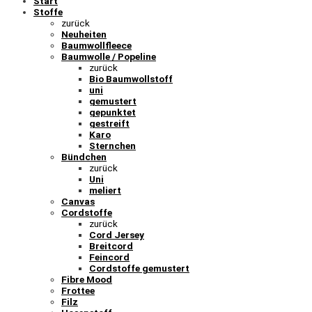
Start
Stoffe
zurück
Neuheiten
Baumwollfleece
Baumwolle / Popeline
zurück
Bio Baumwollstoff
uni
gemustert
gepunktet
gestreift
Karo
Sternchen
Bündchen
zurück
Uni
meliert
Canvas
Cordstoffe
zurück
Cord Jersey
Breitcord
Feincord
Cordstoffe gemustert
Fibre Mood
Frottee
Filz