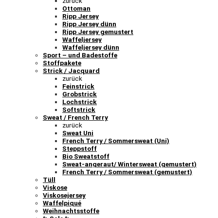
zurück
Ottoman
Ripp Jersey
Ripp Jersey dünn
Ripp Jersey gemustert
Waffeljersey
Waffeljersey dünn
Sport – und Badestoffe
Stoffpakete
Strick / Jacquard
zurück
Feinstrick
Grobstrick
Lochstrick
Softstrick
Sweat / French Terry
zurück
Sweat Uni
French Terry / Sommersweat (Uni)
Steppstoff
Bio Sweatstoff
Sweat-angeraut/ Wintersweat (gemustert)
French Terry / Sommersweat (gemustert)
Tüll
Viskose
Viskosejersey
Waffelpiqué
Weihnachtsstoffe