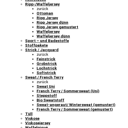
Ripp-/Waffeljersey
zurück
Ottoman
Ripp Jersey
Ripp Jersey dünn
Ripp Jersey gemustert
Waffeljersey
Waffeljersey dünn
Sport – und Badestoffe
Stoffpakete
Strick / Jacquard
zurück
Feinstrick
Grobstrick
Lochstrick
Softstrick
Sweat / French Terry
zurück
Sweat Uni
French Terry / Sommersweat (Uni)
Steppstoff
Bio Sweatstoff
Sweat-angeraut/ Wintersweat (gemustert)
French Terry / Sommersweat (gemustert)
Tüll
Viskose
Viskosejersey
Waffelpiqué