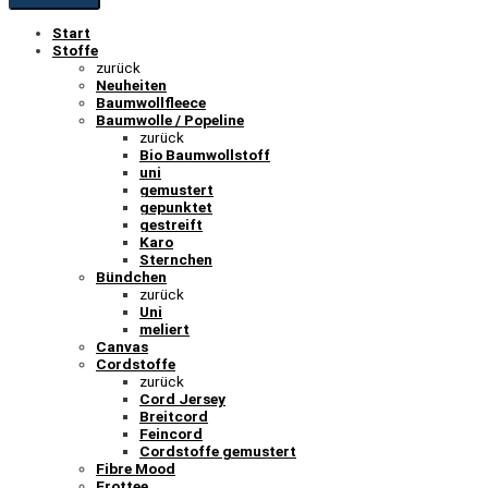
Start
Stoffe
zurück
Neuheiten
Baumwollfleece
Baumwolle / Popeline
zurück
Bio Baumwollstoff
uni
gemustert
gepunktet
gestreift
Karo
Sternchen
Bündchen
zurück
Uni
meliert
Canvas
Cordstoffe
zurück
Cord Jersey
Breitcord
Feincord
Cordstoffe gemustert
Fibre Mood
Frottee