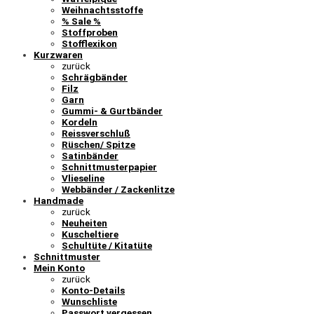
Weihnachtsstoffe
% Sale %
Stoffproben
Stofflexikon
Kurzwaren
zurück
Schrägbänder
Filz
Garn
Gummi- & Gurtbänder
Kordeln
Reissverschluß
Rüschen/ Spitze
Satinbänder
Schnittmusterpapier
Vlieseline
Webbänder / Zackenlitze
Handmade
zurück
Neuheiten
Kuscheltiere
Schultüte / Kitatüte
Schnittmuster
Mein Konto
zurück
Konto-Details
Wunschliste
Passwort vergessen