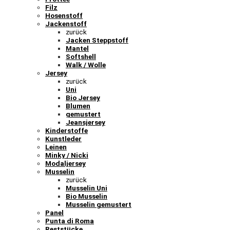
Filz
Hosenstoff
Jackenstoff
zurück
Jacken Steppstoff
Mantel
Softshell
Walk / Wolle
Jersey
zurück
Uni
Bio Jersey
Blumen
gemustert
Jeansjersey
Kinderstoffe
Kunstleder
Leinen
Minky / Nicki
Modaljersey
Musselin
zurück
Musselin Uni
Bio Musselin
Musselin gemustert
Panel
Punta di Roma
Reststücke